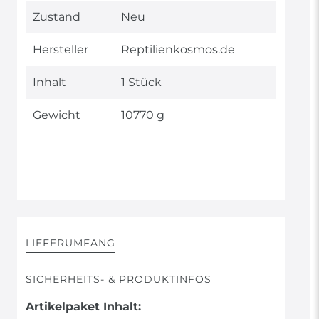
Technisches
Wert
Zustand
Neu
Merkmal
Hersteller
Reptilienkosmos.de
Inhalt
1 Stück
Gewicht
10770 g
LIEFERUMFANG
SICHERHEITS- & PRODUKTINFOS
Artikelpaket Inhalt: