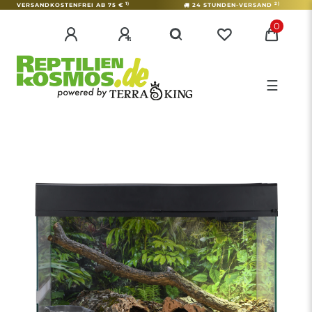
1)
2)
VERSANDKOSTENFREI AB 75 €
24 STUNDEN-VERSAND
0
☰