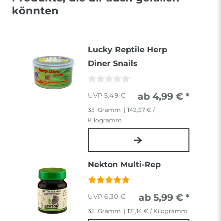
könnten
Lucky Reptile Herp
Diner Snails
ab 4,99 € *
5,49 €
35
Gramm
| 142,57 € /
Kilogramm
Nekton Multi-Rep
ab 5,99 € *
6,30 €
35
Gramm
| 171,14 € / Kilogramm