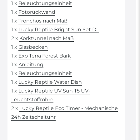
1 x
Beleuchtungseinheit
1 x
Fotorückwand
1 x
Tronchos nach Maß
1 x
Lucky Reptile Bright Sun Set DL
2 x
Korktunnel nach Maß
1 x
Glasbecken
1 x
Exo Terra Forest Bark
1 x
Anleitung
1 x
Beleuchtungseinheit
1 x
Lucky Reptile Water Dish
1 x
Lucky Reptile UV Sun T5 UV-
Leuchtstoffröhre
2 x
Lucky Reptile Eco Timer - Mechanische
24h Zeitschaltuhr