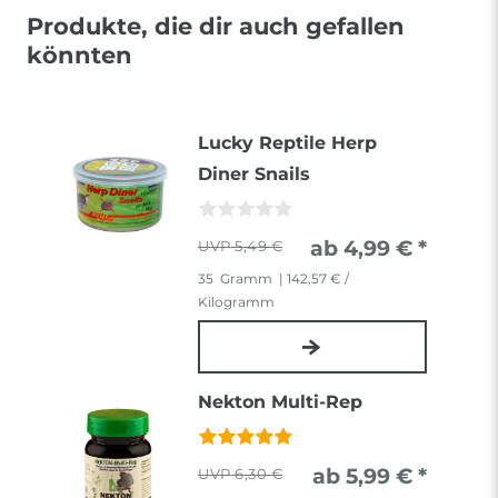
Produkte, die dir auch gefallen
könnten
Lucky Reptile Herp
Diner Snails
ab 4,99 € *
5,49 €
35
Gramm
| 142,57 € /
Kilogramm
Nekton Multi-Rep
ab 5,99 € *
6,30 €