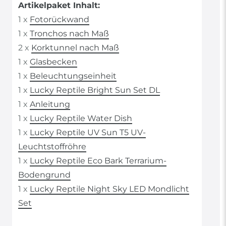
Artikelpaket Inhalt:
1 x
Fotorückwand
1 x
Tronchos nach Maß
2 x
Korktunnel nach Maß
1 x
Glasbecken
1 x
Beleuchtungseinheit
1 x
Lucky Reptile Bright Sun Set DL
1 x
Anleitung
1 x
Lucky Reptile Water Dish
1 x
Lucky Reptile UV Sun T5 UV-
Leuchtstoffröhre
1 x
Lucky Reptile Eco Bark Terrarium-
Bodengrund
1 x
Lucky Reptile Night Sky LED Mondlicht
Set