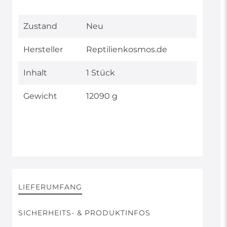
Technisches
Wert
Zustand
Neu
Merkmal
Hersteller
Reptilienkosmos.de
Inhalt
1 Stück
Gewicht
12090 g
LIEFERUMFANG
SICHERHEITS- & PRODUKTINFOS