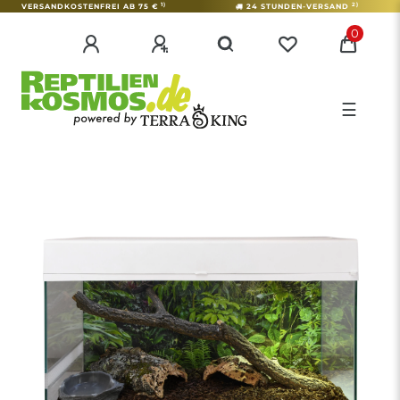
1)
2)
VERSANDKOSTENFREI AB 75 €
24 STUNDEN-VERSAND
0
☰