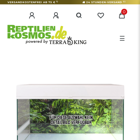
1)
2)
VERSANDKOSTENFREI AB 75 €
24 STUNDEN-VERSAND
0
☰