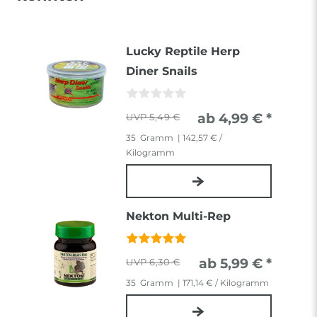
Lucky Reptile Herp
Diner Snails
ab 4,99 € *
5,49 €
35
Gramm
| 142,57 € /
Kilogramm
Nekton Multi-Rep
ab 5,99 € *
6,30 €
35
Gramm
| 171,14 € / Kilogramm