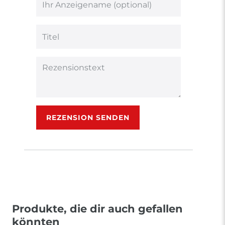
5
5
5
5
5
Ihr
Platzhalter
Bewertungssternen
Bewertungssternen
Bewertungsstern
Bewertungsster
Bewertungsst
Anzeigename
(optional)
Titel
Rezensionstext
REZENSION SENDEN
Produkte, die dir auch gefallen
könnten