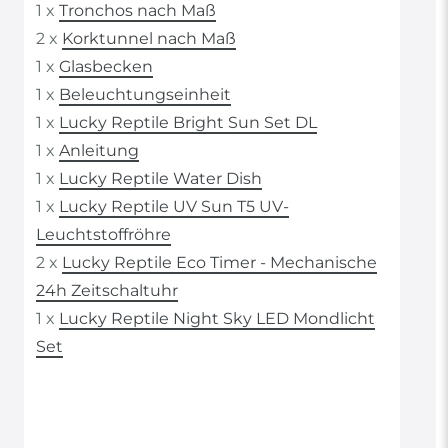
1 x
Tronchos nach Maß
2 x
Korktunnel nach Maß
1 x
Glasbecken
1 x
Beleuchtungseinheit
1 x
Lucky Reptile Bright Sun Set DL
1 x
Anleitung
1 x
Lucky Reptile Water Dish
1 x
Lucky Reptile UV Sun T5 UV-
Leuchtstoffröhre
2 x
Lucky Reptile Eco Timer - Mechanische
24h Zeitschaltuhr
1 x
Lucky Reptile Night Sky LED Mondlicht
Set