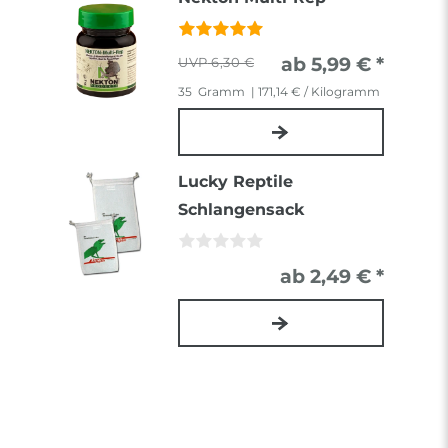
ab 5,99 € *
6,30 €
35
Gramm
| 171,14 € / Kilogramm
Lucky Reptile
Schlangensack
ab 2,49 € *