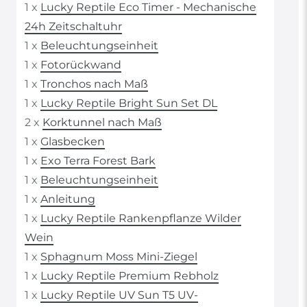
1 x
Lucky Reptile Eco Timer - Mechanische
24h Zeitschaltuhr
1 x
Beleuchtungseinheit
1 x
Fotorückwand
1 x
Tronchos nach Maß
1 x
Lucky Reptile Bright Sun Set DL
2 x
Korktunnel nach Maß
1 x
Glasbecken
1 x
Exo Terra Forest Bark
1 x
Beleuchtungseinheit
1 x
Anleitung
1 x
Lucky Reptile Rankenpflanze Wilder
Wein
1 x
Sphagnum Moss Mini-Ziegel
1 x
Lucky Reptile Premium Rebholz
1 x
Lucky Reptile UV Sun T5 UV-