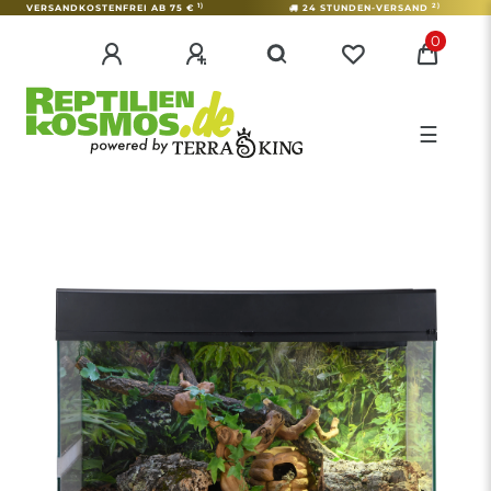
1)
2)
VERSANDKOSTENFREI AB 75 €
24 STUNDEN-VERSAND
0
☰