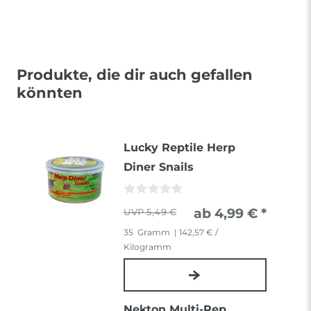
Produkte, die dir auch gefallen
könnten
Lucky Reptile Herp
Diner Snails
ab 4,99 € *
5,49 €
35
Gramm
| 142,57 € /
Kilogramm
Nekton Multi-Rep