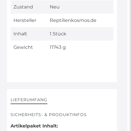
Technisches
Wert
Zustand
Neu
Merkmal
Hersteller
Reptilienkosmos.de
Inhalt
1 Stück
Gewicht
11743 g
LIEFERUMFANG
SICHERHEITS- & PRODUKTINFOS
Artikelpaket Inhalt: