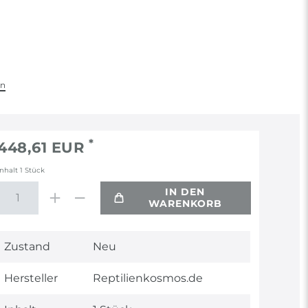
en
*
448,61 EUR
Inhalt
1
Stück
IN DEN
WARENKORB
Technisches
Wert
Zustand
Neu
Merkmal
Hersteller
Reptilienkosmos.de