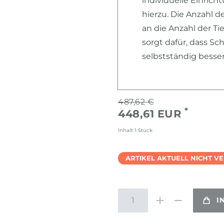
individuelle Einric
hierzu. Die Anzahl d
an die Anzahl der T
sorgt dafür, dass S
selbstständig besse
487,62 €
*
448,61 EUR
Inhalt
1
Stück
ARTIKEL AKTUELL NICHT V
I