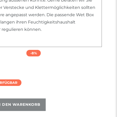
htung aussehen könnte. Gerne beraten wir Sie
er Verstecke und Klettermöglichkeiten sollten
iere angepasst werden. Die passende Wet Box
chlangen ihren Feuchtigkeitshaushalt
r regulieren können.
-8%
ERFÜGBAR
N DEN WARENKORB