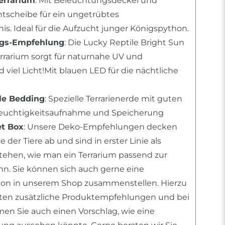
errarium
: Mit Beleuchtungsdeckel und
tscheibe für ein ungetrübtes
s. Ideal für die Aufzucht junger Königspython.
ngs-Empfehlung
: Die Lucky Reptile Bright Sun
errarium sorgt für naturnahe UV und
viel Licht!Mit blauen LED für die nächtliche
le Bedding
: Spezielle Terrarienerde mit guten
Feuchtigkeitsaufnahme und Speicherung
et Box
: Unsere Deko-Empfehlungen decken
 der Tiere ab und sind in erster Linie als
stehen, wie man ein Terrarium passend zur
ann. Sie können sich auch gerne eine
tion in unserem Shop zusammenstellen. Hierzu
nten zusätzliche Produktempfehlungen und bei
n Sie auch einen Vorschlag, wie eine