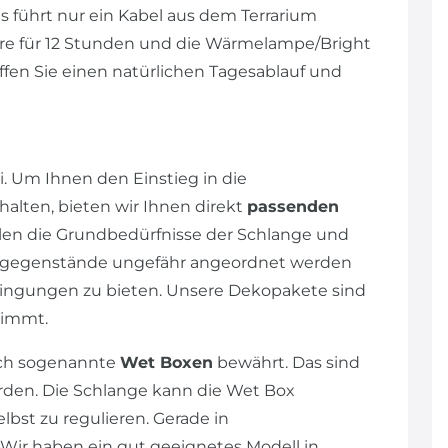
 führt nur ein Kabel aus dem Terrarium
hre für 12 Stunden und die Wärmelampe/Bright
affen Sie einen natürlichen Tagesablauf und
. Um Ihnen den Einstieg in die
alten, bieten wir Ihnen direkt
passenden
llen die Grundbedürfnisse der Schlange und
ngsgegenstände ungefähr angeordnet werden
dingungen zu bieten. Unsere Dekopakete sind
stimmt.
ich sogenannte
Wet Boxen
bewährt. Das sind
rden. Die Schlange kann die Wet Box
lbst zu regulieren. Gerade in
Wir haben ein gut geeignetes Modell in