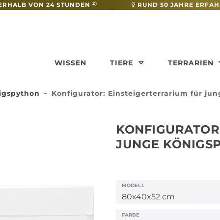
2)
ERHALB VON 24 STUNDEN
RUND 50 JAHRE ERFA
WISSEN
TIERE
TERRARIEN
nigspython
Konfigurator: Einsteigerterrarium für ju
KONFIGURATOR:
JUNGE KÖNIGS
MODELL
FARBE