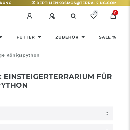
HRUNG
REPTILIENKOSMOS@TERRA-KING.COM
0
0
FUTTER
ZUBEHÖR
SALE %
nge Königspython
 EINSTEIGERTERRARIUM FÜR
PYTHON