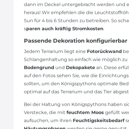
dann im Deckel untergebracht werden und es
heraus! Wir empfehlen die die Leuchtstoffrö
Sun für 4 bis 6 Stunden zu betreiben. So sch
s
paren auch kräftig Stromkosten
.
Passende Dekoration konfigurierbar
Jedem Terrarium liegt eine
Fotorückwand
bei
Schlangenhaltung so einfach wie möglich zu h
Bodengrund
und
Dekopakete
an. Diese erfü
auf den Fotos sehen Sie, wie die Einrichtu
sollten, um den Königspythons optimale Be
optimal auf das Terrarium und das Tier abge
Bei der Haltung von Königspythons haben s
Verstecke, die mit
feuchtem Moos
gefüllt we
aufsuchen, um ihren
Feuchtigskeitsbedarf
se
Häutungsphasen
werden sie gerne genutzt. 