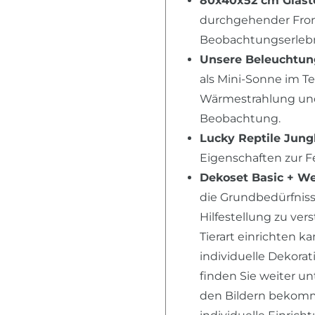
80x40x52 cm Glast
durchgehender Fron
Beobachtungserlebni
Unsere Beleuchtu
als Mini-Sonne im T
Wärmestrahlung und 
Beobachtung.
Lucky Reptile Jung
Eigenschaften zur 
Dekoset Basic + W
die Grundbedürfnisse
Hilfestellung zu ver
Tierart einrichten k
individuelle Dekora
finden Sie weiter u
den Bildern bekomme