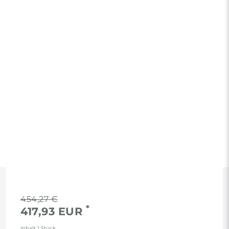
RECHTLICHES
454,27 €
*
417,93 EUR
AGB
Inhalt
1
Stück