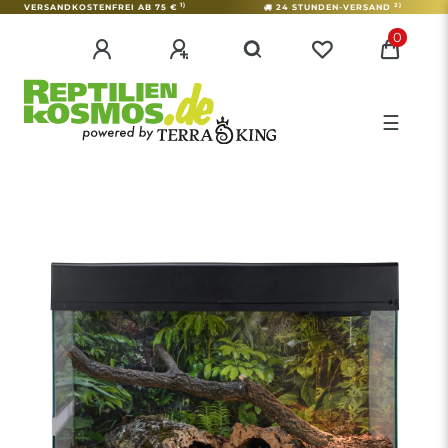
1)
2)
VERSANDKOSTENFREI AB 75 €
24 STUNDEN-VERSAND
0
☰