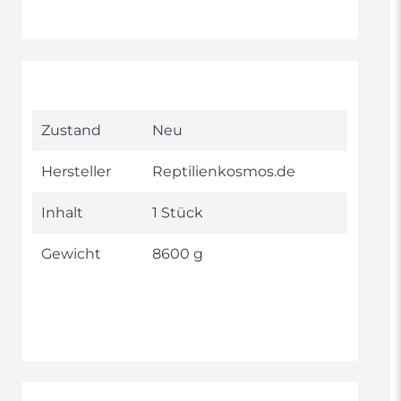
Technisches
Wert
Zustand
Neu
Merkmal
Hersteller
Reptilienkosmos.de
Inhalt
1 Stück
Gewicht
8600 g