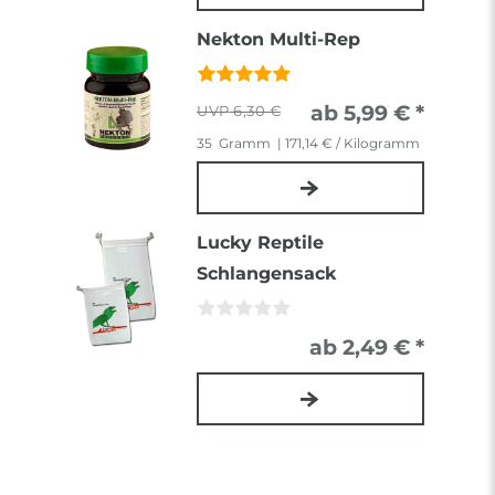
Nekton Multi-Rep
ab 5,99 € *
6,30 €
35
Gramm
| 171,14 € / Kilogramm
Lucky Reptile
Schlangensack
ab 2,49 € *