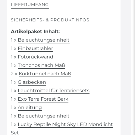
LIEFERUMFANG
SICHERHEITS- & PRODUKTINFOS
Artikelpaket Inhalt:
1 x
Beleuchtungseinheit
1 x
Einbaustrahler
1 x
Fotorückwand
1 x
Tronchos nach Maß
2 x
Korktunnel nach Maß
1 x
Glasbecken
1 x
Leuchtmittel für Terrariensets
1 x
Exo Terra Forest Bark
1 x
Anleitung
1 x
Beleuchtungseinheit
1 x
Lucky Reptile Night Sky LED Mondlicht
Set