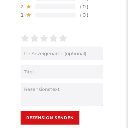
2
0
1
0
Bewertungssterne
1
2
3
4
5
von
von
von
von
von
5
5
5
5
5
Ihr
Platzhalter
Bewertungssternen
Bewertungssternen
Bewertungsstern
Bewertungsster
Bewertungsst
Anzeigename
(optional)
Titel
Rezensionstext
REZENSION SENDEN