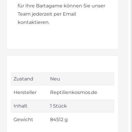
für Ihre Bartagame können Sie unser
Team jederzeit per Email
kontaktieren.
Technisches
Wert
Zustand
Neu
Merkmal
Hersteller
Reptilienkosmos.de
Inhalt
1 Stück
Gewicht
84512 g