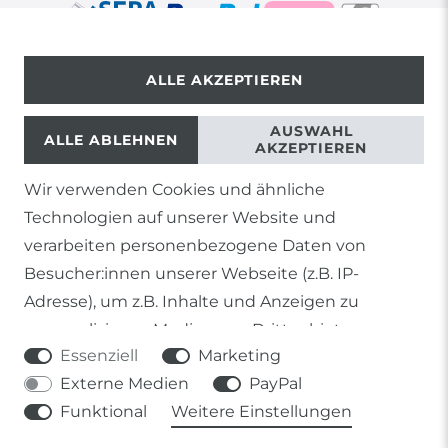
ALLE AKZEPTIEREN
© Copyright 2026 | Alle Rechte vorbehalten.
AUSWAHL
ALLE ABLEHNEN
AKZEPTIEREN
Wir verwenden Cookies und ähnliche
1) Gilt nicht für Sendungen mit Futterinsekten,
Technologien auf unserer Website und
Lebendpflanzen, Frostfutter oder lebende Tiere, sowie
Lieferungen per Spedition
verarbeiten personenbezogene Daten von
Besucher:innen unserer Webseite (z.B. IP-
2) gilt für sofort lieferbare Artikel und Produkte die keine
gesonderte Versandregelung besitzen.
Adresse), um z.B. Inhalte und Anzeigen zu
personalisieren, Medien von Drittanbietern
Soweit nicht anders genannt, basieren alle
Essenziell
Marketing
einzubinden oder Zugriffe auf unsere Website zu
Prozentangaben von Sonderangeboten auf die Ersparnis
gegenüber der UVP des Herstellers.
Externe Medien
PayPal
analysieren. Die Datenverarbeitung erfolgt erst
Funktional
Weitere Einstellungen
durch gesetzte Cookies. Wir teilen diese Daten
mit Dritten, die wir in den Einstellungen