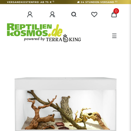
1)
2)
VERSANDKOSTENFREI AB 75 €
24 STUNDEN-VERSAND
0
☰