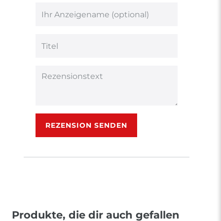
von
von
von
von
von
5
5
5
5
5
Ihr
Platzhalter
Bewertungssternen
Bewertungssternen
Bewertungsstern
Bewertungsster
Bewertungsst
Anzeigename
(optional)
Titel
Rezensionstext
REZENSION SENDEN
Produkte, die dir auch gefallen