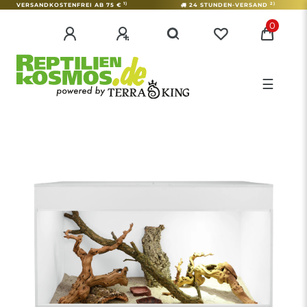
1)
2)
VERSANDKOSTENFREI AB 75 €
24 STUNDEN-VERSAND
0
☰