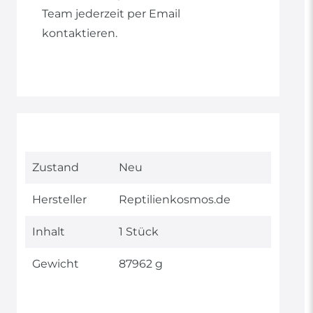
Team jederzeit per Email
kontaktieren.
Technisches
Wert
Zustand
Neu
Merkmal
Hersteller
Reptilienkosmos.de
Inhalt
1 Stück
Gewicht
87962 g