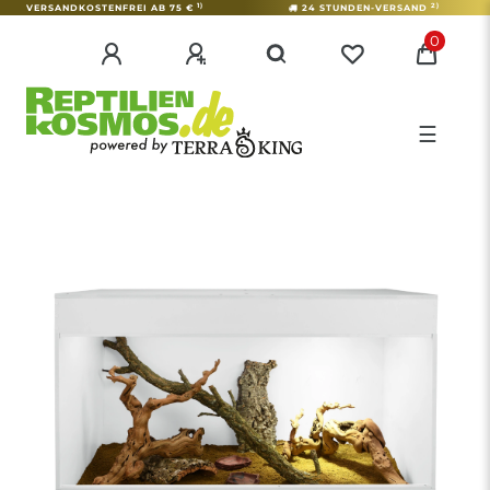
1)
2)
VERSANDKOSTENFREI AB 75 €
24 STUNDEN-VERSAND
0
☰