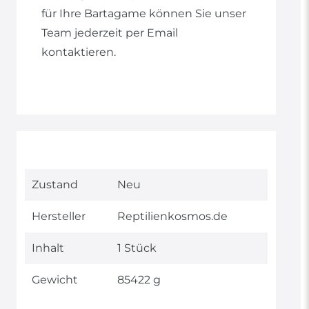
für Ihre Bartagame können Sie unser
Team jederzeit per Email
kontaktieren.
Technisches
Wert
Zustand
Neu
Merkmal
Hersteller
Reptilienkosmos.de
Inhalt
1 Stück
Gewicht
85422 g