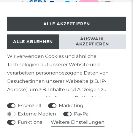
ALLE AKZEPTIEREN
© Copyright 2026 | Alle Rechte vorbehalten.
AUSWAHL
ALLE ABLEHNEN
AKZEPTIEREN
Wir verwenden Cookies und ähnliche
1) Gilt nicht für Sendungen mit Futterinsekten,
Technologien auf unserer Website und
Lebendpflanzen, Frostfutter oder lebende Tiere, sowie
Lieferungen per Spedition
verarbeiten personenbezogene Daten von
Besucher:innen unserer Webseite (z.B. IP-
2) gilt für sofort lieferbare Artikel und Produkte die keine
gesonderte Versandregelung besitzen.
Adresse), um z.B. Inhalte und Anzeigen zu
personalisieren, Medien von Drittanbietern
Soweit nicht anders genannt, basieren alle
Essenziell
Marketing
einzubinden oder Zugriffe auf unsere Website zu
Prozentangaben von Sonderangeboten auf die Ersparnis
gegenüber der UVP des Herstellers.
Externe Medien
PayPal
analysieren. Die Datenverarbeitung erfolgt erst
Funktional
Weitere Einstellungen
durch gesetzte Cookies. Wir teilen diese Daten
mit Dritten, die wir in den Einstellungen