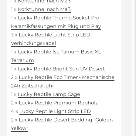
1 x
Korktunnel nach Maß
1 x
Korktunnel nach Maß
1 x
Lucky Reptile Thermo Socket Pro
Keramikfassungen mit Plug und Play
3 x
Lucky Reptile Light Strip LED
Verbindungskabel
1 x
Lucky Reptile Iso Tarrium Basic XL
Terrarium
1 x
Lucky Reptile Bright Sun UV Desert
2 x
Lucky Reptile Eco Timer - Mechanische
24h Zeitschaltuhr
1 x
Lucky Reptile Lamp Cage
2 x
Lucky Reptile Premium Rebholz
4 x
Lucky Reptile Light Strip LED
2 x
Lucky Reptile Desert Bedding "Golden
Yellow"