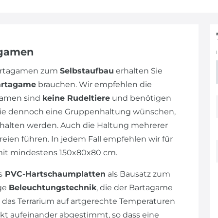
agamen
Bartagamen zum
Selbstaufbau
erhalten Sie
artagame
brauchen. Wir empfehlen die
gamen sind
keine Rudeltiere
und benötigen
n Sie dennoch eine Gruppenhaltung wünschen,
alten werden. Auch die Haltung mehrerer
eien führen. In jedem Fall empfehlen wir für
mit mindestens 150x80x80 cm.
s
PVC-Hartschaumplatten
als Bausatz zum
ige
Beleuchtungstechnik
, die der Bartagame
 das Terrarium auf artgerechte Temperaturen
ekt aufeinander abgestimmt, so dass eine