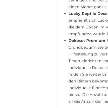
verringert und der 
einen Monat ganz au
Lucky Reptile Dese
empfiehlt sich Lucky
die dem Boden im V
empfunden wurde. I
Dekoset Premium
:
Grundbedürfnisse der
Hilfestellung zu ver
Tierart einrichten k
individuelle Dekora
finden Sie weiter u
den Bildern bekomme
individuelle Einric
hierzu. Die Anzahl d
an die Anzahl der T