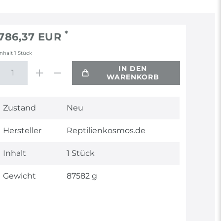
*
786,37 EUR
Inhalt
1
Stück
IN DEN
WARENKORB
Technisches
Wert
Zustand
Neu
Merkmal
Hersteller
Reptilienkosmos.de
Inhalt
1 Stück
Gewicht
87582 g