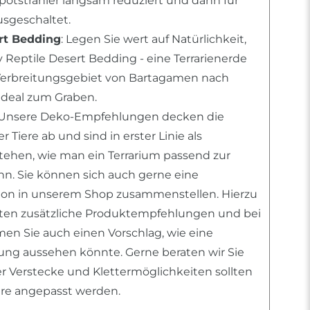
Spotstrahler langsam reduziert und dann für
sgeschaltet.
rt Bedding
: Legen Sie wert auf Natürlichkeit,
 Reptile Desert Bedding - eine Terrarienerde
erbreitungsgebiet von Bartagamen nach
deal zum Graben.
 Unsere Deko-Empfehlungen decken die
 Tiere ab und sind in erster Linie als
stehen, wie man ein Terrarium passend zur
ann. Sie können sich auch gerne eine
tion in unserem Shop zusammenstellen. Hierzu
nten zusätzliche Produktempfehlungen und bei
n Sie auch einen Vorschlag, wie eine
htung aussehen könnte. Gerne beraten wir Sie
er Verstecke und Klettermöglichkeiten sollten
iere angepasst werden.