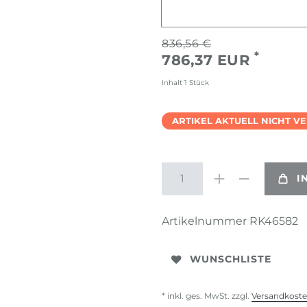
836,56 €
*
786,37 EUR
Inhalt
1
Stück
ARTIKEL AKTUELL NICHT V
I
Artikelnummer
RK46582
WUNSCHLISTE
* inkl. ges. MwSt. zzgl.
Versandkost