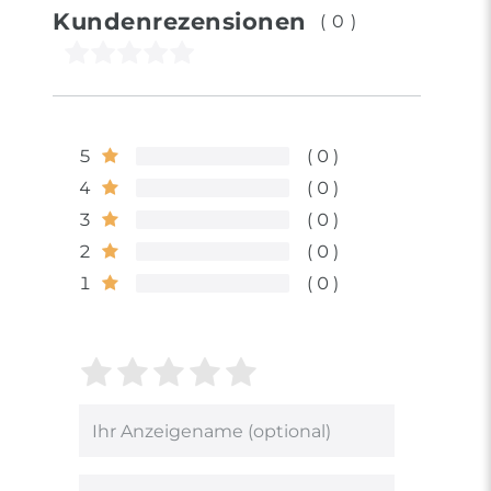
Kundenrezensionen
(0)
5
0
4
0
3
0
2
0
1
0
Bewertungssterne
1
2
3
4
5
von
von
von
von
von
5
5
5
5
5
Ihr
Platzhalter