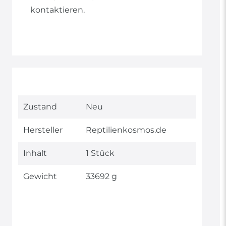
kontaktieren.
Technisches
Wert
Zustand
Neu
Merkmal
Hersteller
Reptilienkosmos.de
Inhalt
1 Stück
Gewicht
33692 g