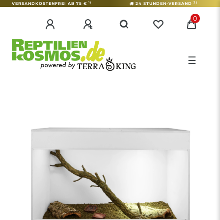
1)
2)
VERSANDKOSTENFREI AB 75 €
24 STUNDEN-VERSAND
0
☰