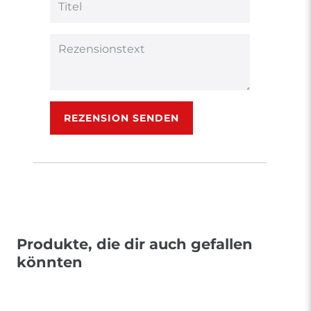
Bewertungssternen
Bewertungssternen
Bewertungsstern
Bewertungsster
Bewertungsst
Anzeigename
(optional)
Titel
Rezensionstext
REZENSION SENDEN
Produkte, die dir auch gefallen
könnten