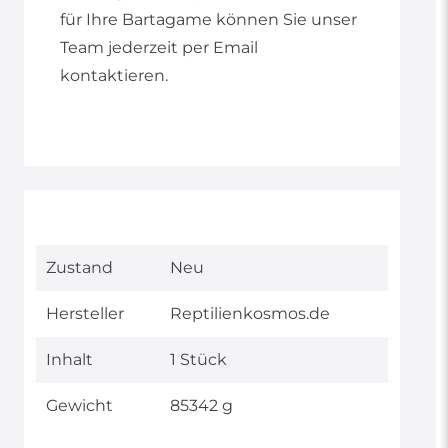
für Ihre Bartagame können Sie unser
Team jederzeit per Email
kontaktieren.
Technisches
Wert
Zustand
Neu
Merkmal
Hersteller
Reptilienkosmos.de
Inhalt
1 Stück
Gewicht
85342 g