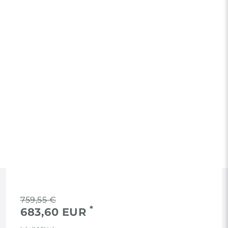
RECHTLICHES
759,55 €
*
683,60 EUR
AGB