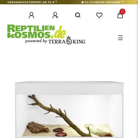
1)
2)
VERSANDKOSTENFREI AB 75 €
24 STUNDEN-VERSAND
0
☰