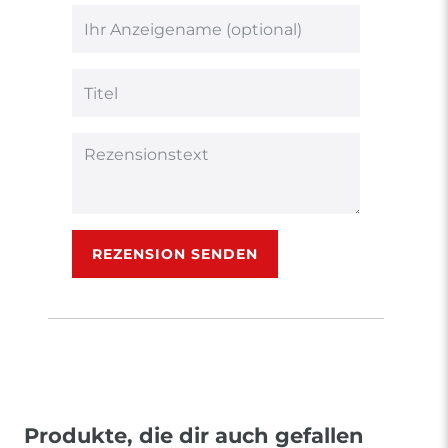
von
von
von
von
von
5
5
5
5
5
Ihr
Platzhalter
Bewertungssternen
Bewertungssternen
Bewertungsstern
Bewertungsster
Bewertungsst
Anzeigename
(optional)
Titel
Rezensionstext
REZENSION SENDEN
Produkte, die dir auch gefallen