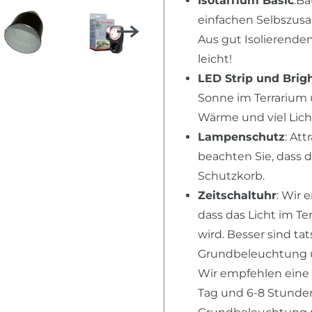
Isotarrium Basic
:Ba
einfachen Selbszusa
Aus gut Isolierende
leicht!
LED Strip und Brig
Sonne im Terrarium 
Wärme und viel Lich
Lampenschutz
: Att
beachten Sie, dass 
Schutzkorb.
Zeitschaltuhr
: Wir 
dass das Licht im T
wird. Besser sind ta
Grundbeleuchtung u
Wir empfehlen eine
Tag und 6-8 Stunden 