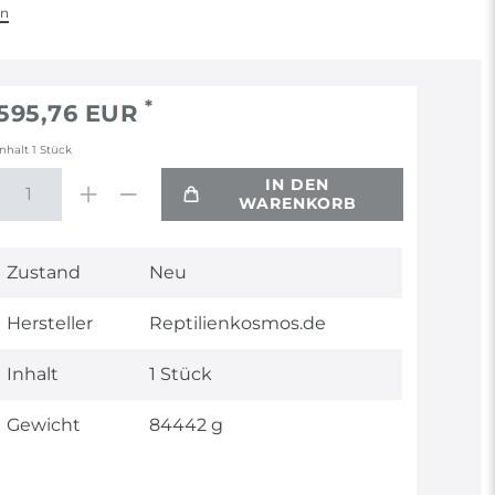
en
*
595,76 EUR
Inhalt
1
Stück
IN DEN
WARENKORB
Technisches
Wert
Zustand
Neu
Merkmal
Hersteller
Reptilienkosmos.de
Inhalt
1 Stück
Gewicht
84442 g