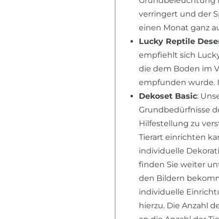
Grundbeleuchtung n
verringert und der 
einen Monat ganz au
Lucky Reptile Dese
empfiehlt sich Lucky
die dem Boden im V
empfunden wurde. I
Dekoset Basic
: Un
Grundbedürfnisse der
Hilfestellung zu ver
Tierart einrichten k
individuelle Dekora
finden Sie weiter u
den Bildern bekomme
individuelle Einric
hierzu. Die Anzahl d