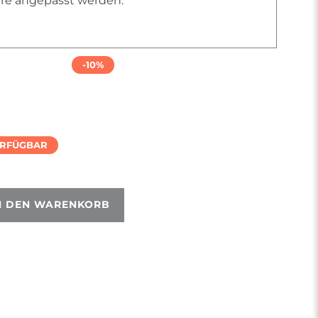
iere angepasst werden.
-10%
ERFÜGBAR
N DEN WARENKORB