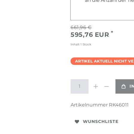
an die Anzahl der T
661,96 €
*
595,76 EUR
Inhalt
1
Stück
ARTIKEL AKTUELL NICHT V
I
Artikelnummer
RK46011
WUNSCHLISTE