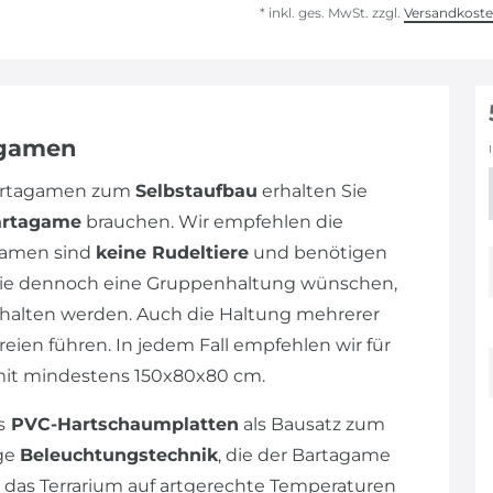
* inkl. ges. MwSt. zzgl.
Versandkost
agamen
Bartagamen zum
Selbstaufbau
erhalten Sie
artagame
brauchen. Wir empfehlen die
gamen sind
keine Rudeltiere
und benötigen
n Sie dennoch eine Gruppenhaltung wünschen,
alten werden. Auch die Haltung mehrerer
eien führen. In jedem Fall empfehlen wir für
mit mindestens 150x80x80 cm.
s
PVC-Hartschaumplatten
als Bausatz zum
ige
Beleuchtungstechnik
, die der Bartagame
 das Terrarium auf artgerechte Temperaturen