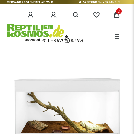
1)
2)
VERSANDKOSTENFREI AB 75 €
24 STUNDEN-VERSAND
0
☰