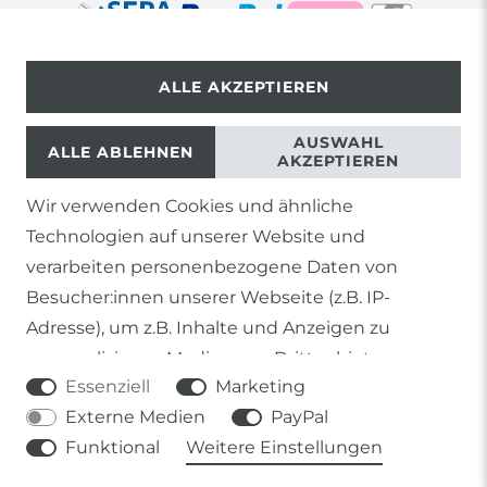
ALLE AKZEPTIEREN
© Copyright 2026 | Alle Rechte vorbehalten.
AUSWAHL
ALLE ABLEHNEN
AKZEPTIEREN
Wir verwenden Cookies und ähnliche
1) Gilt nicht für Sendungen mit Futterinsekten,
Technologien auf unserer Website und
Lebendpflanzen, Frostfutter oder lebende Tiere, sowie
Lieferungen per Spedition
verarbeiten personenbezogene Daten von
Besucher:innen unserer Webseite (z.B. IP-
2) gilt für sofort lieferbare Artikel und Produkte die keine
gesonderte Versandregelung besitzen.
Adresse), um z.B. Inhalte und Anzeigen zu
personalisieren, Medien von Drittanbietern
Soweit nicht anders genannt, basieren alle
Essenziell
Marketing
einzubinden oder Zugriffe auf unsere Website zu
Prozentangaben von Sonderangeboten auf die Ersparnis
gegenüber der UVP des Herstellers.
Externe Medien
PayPal
analysieren. Die Datenverarbeitung erfolgt erst
Funktional
Weitere Einstellungen
durch gesetzte Cookies. Wir teilen diese Daten
mit Dritten, die wir in den Einstellungen