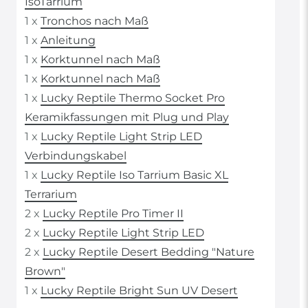
IsoTarrium
1 x
Tronchos nach Maß
1 x
Anleitung
1 x
Korktunnel nach Maß
1 x
Korktunnel nach Maß
1 x
Lucky Reptile Thermo Socket Pro
Keramikfassungen mit Plug und Play
1 x
Lucky Reptile Light Strip LED
Verbindungskabel
1 x
Lucky Reptile Iso Tarrium Basic XL
Terrarium
2 x
Lucky Reptile Pro Timer II
2 x
Lucky Reptile Light Strip LED
2 x
Lucky Reptile Desert Bedding "Nature
Brown"
1 x
Lucky Reptile Bright Sun UV Desert