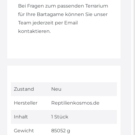
Bei Fragen zum passenden Terrarium
für Ihre Bartagame können Sie unser
Team jederzeit per Email
kontaktieren.
Technisches
Wert
Zustand
Neu
Merkmal
Hersteller
Reptilienkosmos.de
Inhalt
1 Stück
Gewicht
85052 g