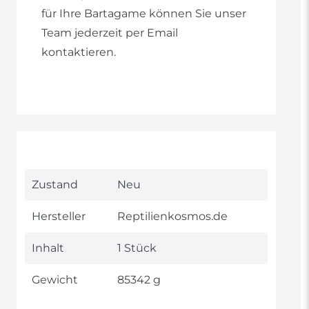
für Ihre Bartagame können Sie unser
Team jederzeit per Email
kontaktieren.
Technisches
Wert
Zustand
Neu
Merkmal
Hersteller
Reptilienkosmos.de
Inhalt
1 Stück
Gewicht
85342 g