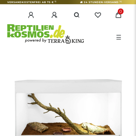
1)
2)
VERSANDKOSTENFREI AB 75 €
24 STUNDEN-VERSAND
0
☰