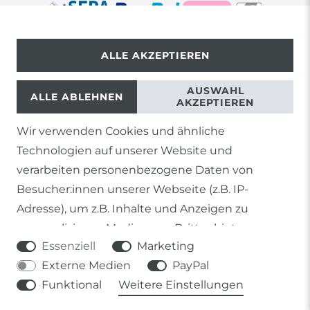
ALLE AKZEPTIEREN
© Copyright 2026 | Alle Rechte vorbehalten.
AUSWAHL
ALLE ABLEHNEN
AKZEPTIEREN
Wir verwenden Cookies und ähnliche
1) Gilt nicht für Sendungen mit Futterinsekten,
Technologien auf unserer Website und
Lebendpflanzen, Frostfutter oder lebende Tiere, sowie
Lieferungen per Spedition
verarbeiten personenbezogene Daten von
Besucher:innen unserer Webseite (z.B. IP-
2) gilt für sofort lieferbare Artikel und Produkte die keine
gesonderte Versandregelung besitzen.
Adresse), um z.B. Inhalte und Anzeigen zu
personalisieren, Medien von Drittanbietern
Soweit nicht anders genannt, basieren alle
Essenziell
Marketing
einzubinden oder Zugriffe auf unsere Website zu
Prozentangaben von Sonderangeboten auf die Ersparnis
gegenüber der UVP des Herstellers.
Externe Medien
PayPal
analysieren. Die Datenverarbeitung erfolgt erst
Funktional
Weitere Einstellungen
durch gesetzte Cookies. Wir teilen diese Daten
mit Dritten, die wir in den Einstellungen