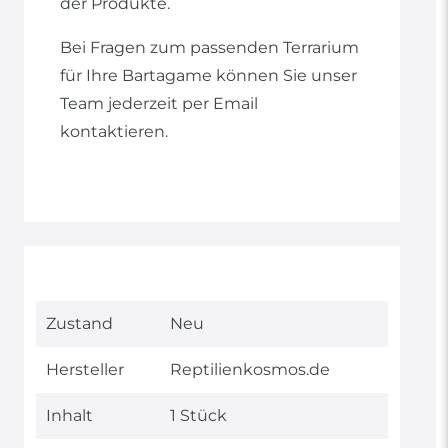
der Produkte.
Bei Fragen zum passenden Terrarium
für Ihre Bartagame können Sie unser
Team jederzeit per Email
kontaktieren.
Technisches
Wert
Zustand
Neu
Merkmal
Hersteller
Reptilienkosmos.de
Inhalt
1 Stück