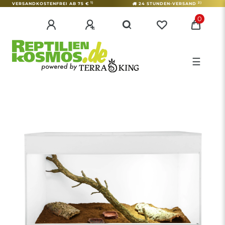
1)
2)
VERSANDKOSTENFREI AB 75 €
24 STUNDEN-VERSAND
0
☰