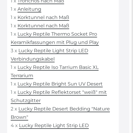
1 x
Tronchos nach Maß
1 x
Anleitung
1 x
Korktunnel nach Maß
1 x
Korktunnel nach Maß
1 x
Lucky Reptile Thermo Socket Pro
Keramikfassungen mit Plug und Play
3 x
Lucky Reptile Light Strip LED
Verbindungskabel
1 x
Lucky Reptile Iso Tarrium Basic XL
Terrarium
1 x
Lucky Reptile Bright Sun UV Desert
1 x
Lucky Reptile Reflektorset "weiß" mit
Schutzgitter
2 x
Lucky Reptile Desert Bedding "Nature
Brown"
4 x
Lucky Reptile Light Strip LED