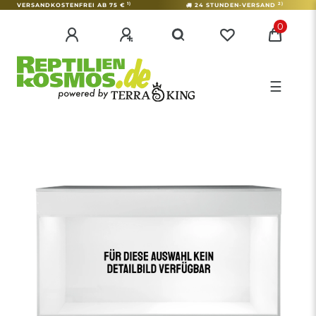
1)
2)
VERSANDKOSTENFREI AB 75 €
24 STUNDEN-VERSAND
0
☰