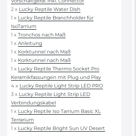
Vorschaltgerät inkl. Connector
2 x
Lucky Reptile Water Dish
1 x
Lucky Reptile Branchholder für
IsoTarrium
1 x
Tronchos nach Maß
1 x
Anleitung
1 x
Korktunnel nach Maß
1 x
Korktunnel nach Maß
1 x
Lucky Reptile Thermo Socket Pro
Keramikfassungen mit Plug und Play
4 x
Lucky Reptile Light Strip LED PRO
3 x
Lucky Reptile Light Strip LED
Verbindungskabel
1 x
Lucky Reptile Iso Tarrium Basic XL
Terrarium
1 x
Lucky Reptile Bright Sun UV Desert