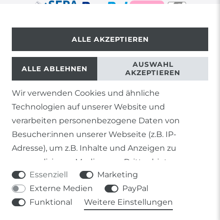
ALLE AKZEPTIEREN
© Copyright 2026 | Alle Rechte vorbehalten.
AUSWAHL
ALLE ABLEHNEN
AKZEPTIEREN
Wir verwenden Cookies und ähnliche
1) Gilt nicht für Sendungen mit Futterinsekten,
Technologien auf unserer Website und
Lebendpflanzen, Frostfutter oder lebende Tiere, sowie
Lieferungen per Spedition
verarbeiten personenbezogene Daten von
Besucher:innen unserer Webseite (z.B. IP-
2) gilt für sofort lieferbare Artikel und Produkte die keine
gesonderte Versandregelung besitzen.
Adresse), um z.B. Inhalte und Anzeigen zu
personalisieren, Medien von Drittanbietern
Soweit nicht anders genannt, basieren alle
Essenziell
Marketing
einzubinden oder Zugriffe auf unsere Website zu
Prozentangaben von Sonderangeboten auf die Ersparnis
gegenüber der UVP des Herstellers.
Externe Medien
PayPal
analysieren. Die Datenverarbeitung erfolgt erst
Funktional
Weitere Einstellungen
durch gesetzte Cookies. Wir teilen diese Daten
mit Dritten, die wir in den Einstellungen