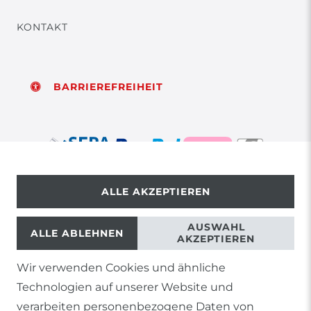
KONTAKT
BARRIEREFREIHEIT
ALLE AKZEPTIEREN
© Copyright 2026 | Alle Rechte vorbehalten.
AUSWAHL
ALLE ABLEHNEN
AKZEPTIEREN
Wir verwenden Cookies und ähnliche
1) Gilt nicht für Sendungen mit Futterinsekten,
Technologien auf unserer Website und
Lebendpflanzen, Frostfutter oder lebende Tiere, sowie
Lieferungen per Spedition
verarbeiten personenbezogene Daten von