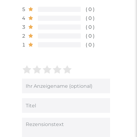
5
0
4
0
3
0
2
0
1
0
Bewertungssterne
1
2
3
4
5
von
von
von
von
von
5
5
5
5
5
Ihr
Platzhalter
Bewertungssternen
Bewertungssternen
Bewertungsstern
Bewertungsster
Bewertungsst
Anzeigename
(optional)
Titel