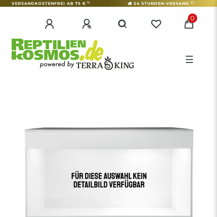
1)
2)
VERSANDKOSTENFREI AB 75 €
24 STUNDEN-VERSAND
0
☰