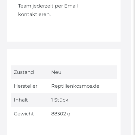
Team jederzeit per Email
kontaktieren.
Technisches
Wert
Zustand
Neu
Merkmal
Hersteller
Reptilienkosmos.de
Inhalt
1 Stück
Gewicht
88302 g