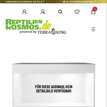
1)
2)
VERSANDKOSTENFREI AB 75 €
24 STUNDEN-VERSAND
0
☰