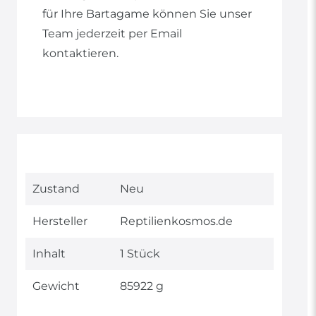
für Ihre Bartagame können Sie unser
Team jederzeit per Email
kontaktieren.
Technisches
Wert
Zustand
Neu
Merkmal
Hersteller
Reptilienkosmos.de
Inhalt
1 Stück
Gewicht
85922 g