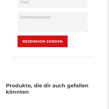
Bewertungssternen
Bewertungssternen
Bewertungsstern
Bewertungsster
Bewertungsst
Anzeigename
(optional)
Titel
Rezensionstext
REZENSION SENDEN
Produkte, die dir auch gefallen
könnten