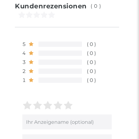
Kundenrezensionen
(0)
5
0
4
0
3
0
2
0
1
0
Bewertungssterne
1
2
3
4
5
von
von
von
von
von
5
5
5
5
5
Ihr
Platzhalter