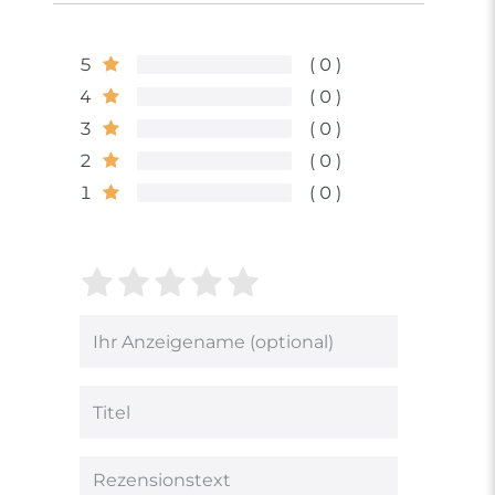
5
0
4
0
3
0
2
0
1
0
Bewertungssterne
1
2
3
4
5
von
von
von
von
von
5
5
5
5
5
Ihr
Platzhalter
Bewertungssternen
Bewertungssternen
Bewertungsstern
Bewertungsster
Bewertungsst
Anzeigename
(optional)
Titel