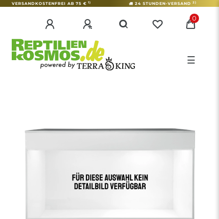
1)
2)
VERSANDKOSTENFREI AB 75 €
24 STUNDEN-VERSAND
0
☰