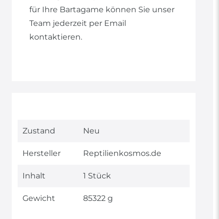
für Ihre Bartagame können Sie unser
Team jederzeit per Email
kontaktieren.
Technisches
Wert
Zustand
Neu
Merkmal
Hersteller
Reptilienkosmos.de
Inhalt
1 Stück
Gewicht
85322 g