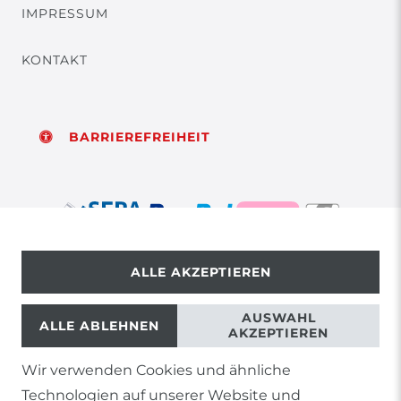
IMPRESSUM
KONTAKT
BARRIEREFREIHEIT
ALLE AKZEPTIEREN
© Copyright 2026 | Alle Rechte vorbehalten.
AUSWAHL
ALLE ABLEHNEN
AKZEPTIEREN
Wir verwenden Cookies und ähnliche
1) Gilt nicht für Sendungen mit Futterinsekten,
Technologien auf unserer Website und
Lebendpflanzen, Frostfutter oder lebende Tiere, sowie