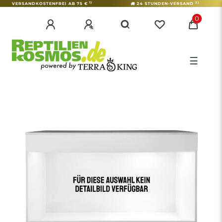
1)
2)
VERSANDKOSTENFREI AB 75 €
24 STUNDEN-VERSAND
0
☰