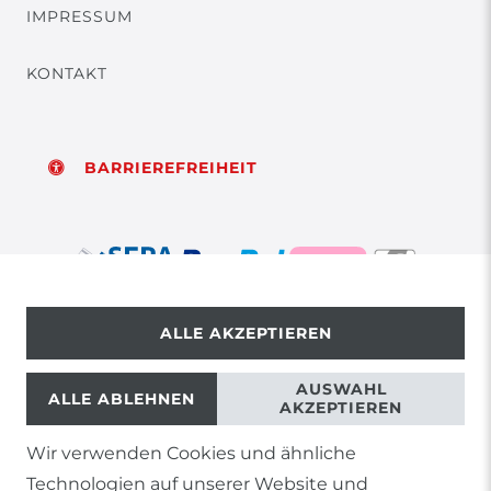
IMPRESSUM
KONTAKT
BARRIEREFREIHEIT
ALLE AKZEPTIEREN
© Copyright 2026 | Alle Rechte vorbehalten.
AUSWAHL
ALLE ABLEHNEN
AKZEPTIEREN
Wir verwenden Cookies und ähnliche
1) Gilt nicht für Sendungen mit Futterinsekten,
Technologien auf unserer Website und
Lebendpflanzen, Frostfutter oder lebende Tiere, sowie