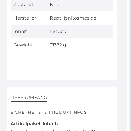
Technisches
Wert
Zustand
Neu
Merkmal
Hersteller
Reptilienkosmos.de
Inhalt
1 Stück
Gewicht
31372 g
LIEFERUMFANG
SICHERHEITS- & PRODUKTINFOS
Artikelpaket Inhalt: