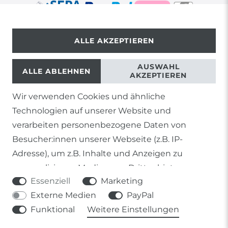
ALLE AKZEPTIEREN
© Copyright 2026 | Alle Rechte vorbehalten.
AUSWAHL
ALLE ABLEHNEN
AKZEPTIEREN
Wir verwenden Cookies und ähnliche
1) Gilt nicht für Sendungen mit Futterinsekten,
Technologien auf unserer Website und
Lebendpflanzen, Frostfutter oder lebende Tiere, sowie
Lieferungen per Spedition
verarbeiten personenbezogene Daten von
Besucher:innen unserer Webseite (z.B. IP-
2) gilt für sofort lieferbare Artikel und Produkte die keine
gesonderte Versandregelung besitzen.
Adresse), um z.B. Inhalte und Anzeigen zu
personalisieren, Medien von Drittanbietern
Soweit nicht anders genannt, basieren alle
Essenziell
Marketing
einzubinden oder Zugriffe auf unsere Website zu
Prozentangaben von Sonderangeboten auf die Ersparnis
gegenüber der UVP des Herstellers.
Externe Medien
PayPal
analysieren. Die Datenverarbeitung erfolgt erst
Funktional
Weitere Einstellungen
durch gesetzte Cookies. Wir teilen diese Daten
mit Dritten, die wir in den Einstellungen