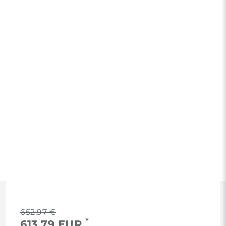
RECHTLICHES
652,97 €
*
613,79 EUR