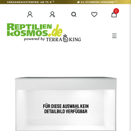
1)
2)
VERSANDKOSTENFREI AB 75 €
24 STUNDEN-VERSAND
0
☰