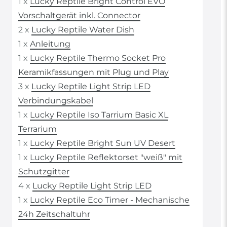
1 x
Lucky Reptile Bright Control EVO
Vorschaltgerät inkl. Connector
2 x
Lucky Reptile Water Dish
1 x
Anleitung
1 x
Lucky Reptile Thermo Socket Pro
Keramikfassungen mit Plug und Play
3 x
Lucky Reptile Light Strip LED
Verbindungskabel
1 x
Lucky Reptile Iso Tarrium Basic XL
Terrarium
1 x
Lucky Reptile Bright Sun UV Desert
1 x
Lucky Reptile Reflektorset "weiß" mit
Schutzgitter
4 x
Lucky Reptile Light Strip LED
1 x
Lucky Reptile Eco Timer - Mechanische
24h Zeitschaltuhr