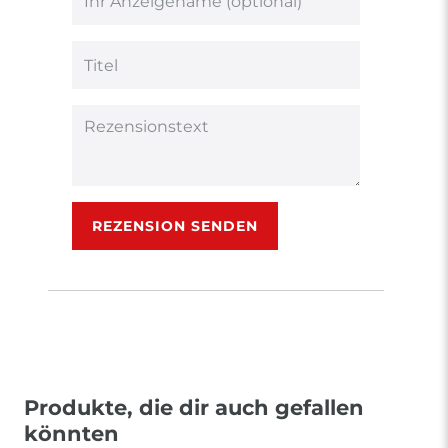
5
5
5
5
5
Ihr
Platzhalter
Bewertungssternen
Bewertungssternen
Bewertungsstern
Bewertungsster
Bewertungsst
Anzeigename
(optional)
Titel
Rezensionstext
REZENSION SENDEN
Produkte, die dir auch gefallen
könnten