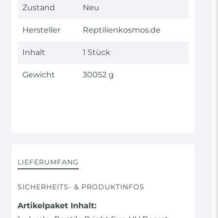
Technisches
Wert
Zustand
Neu
Merkmal
Hersteller
Reptilienkosmos.de
Inhalt
1 Stück
Gewicht
30052 g
LIEFERUMFANG
SICHERHEITS- & PRODUKTINFOS
Artikelpaket Inhalt: