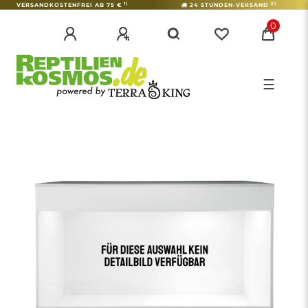
1)
2)
VERSANDKOSTENFREI AB 75 €
24 STUNDEN-VERSAND
0
☰