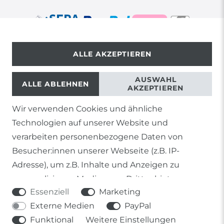
ALLE AKZEPTIEREN
© Copyright 2026 | Alle Rechte vorbehalten.
AUSWAHL
ALLE ABLEHNEN
AKZEPTIEREN
Wir verwenden Cookies und ähnliche
1) Gilt nicht für Sendungen mit Futterinsekten,
Technologien auf unserer Website und
Lebendpflanzen, Frostfutter oder lebende Tiere, sowie
Lieferungen per Spedition
verarbeiten personenbezogene Daten von
Besucher:innen unserer Webseite (z.B. IP-
2) gilt für sofort lieferbare Artikel und Produkte die keine
gesonderte Versandregelung besitzen.
Adresse), um z.B. Inhalte und Anzeigen zu
personalisieren, Medien von Drittanbietern
Soweit nicht anders genannt, basieren alle
Essenziell
Marketing
einzubinden oder Zugriffe auf unsere Website zu
Prozentangaben von Sonderangeboten auf die Ersparnis
gegenüber der UVP des Herstellers.
Externe Medien
PayPal
analysieren. Die Datenverarbeitung erfolgt erst
Funktional
Weitere Einstellungen
durch gesetzte Cookies. Wir teilen diese Daten