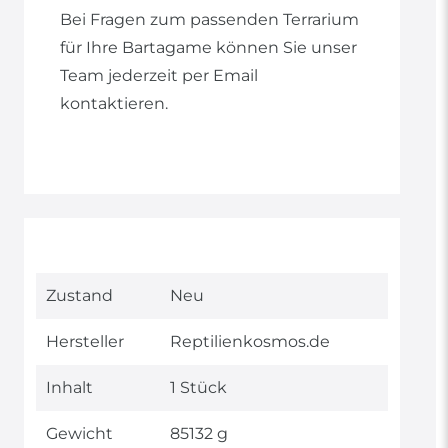
Bei Fragen zum passenden Terrarium
für Ihre Bartagame können Sie unser
Team jederzeit per Email
kontaktieren.
Technisches
Wert
Zustand
Neu
Merkmal
Hersteller
Reptilienkosmos.de
Inhalt
1 Stück
Gewicht
85132 g