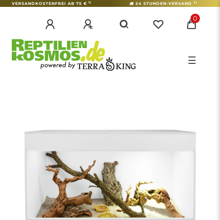
1)
2)
VERSANDKOSTENFREI AB 75 €
24 STUNDEN-VERSAND
0
☰