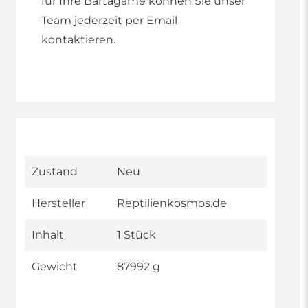
für Ihre Bartagame können Sie unser
Team jederzeit per Email
kontaktieren.
Technisches
Wert
Zustand
Neu
Merkmal
Hersteller
Reptilienkosmos.de
Inhalt
1 Stück
Gewicht
87992 g