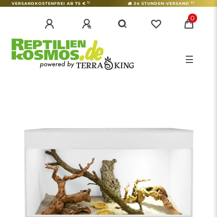
1)
2)
VERSANDKOSTENFREI AB 75 €
24 STUNDEN-VERSAND
0
☰