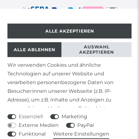
ALLE AKZEPTIEREN
© Copyright 2026 | Alle Rechte vorbehalten.
AUSWAHL
ALLE ABLEHNEN
AKZEPTIEREN
Wir verwenden Cookies und ähnliche
1) Gilt nicht für Sendungen mit Futterinsekten,
Technologien auf unserer Website und
Lebendpflanzen, Frostfutter oder lebende Tiere, sowie
Lieferungen per Spedition
verarbeiten personenbezogene Daten von
Besucher:innen unserer Webseite (z.B. IP-
2) gilt für sofort lieferbare Artikel und Produkte die keine
gesonderte Versandregelung besitzen.
Adresse), um z.B. Inhalte und Anzeigen zu
personalisieren, Medien von Drittanbietern
Soweit nicht anders genannt, basieren alle
Essenziell
Marketing
einzubinden oder Zugriffe auf unsere Website zu
Prozentangaben von Sonderangeboten auf die Ersparnis
gegenüber der UVP des Herstellers.
Externe Medien
PayPal
analysieren. Die Datenverarbeitung erfolgt erst
Funktional
Weitere Einstellungen
durch gesetzte Cookies. Wir teilen diese Daten