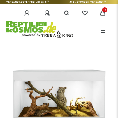
1)
2)
VERSANDKOSTENFREI AB 75 €
24 STUNDEN-VERSAND
0
☰