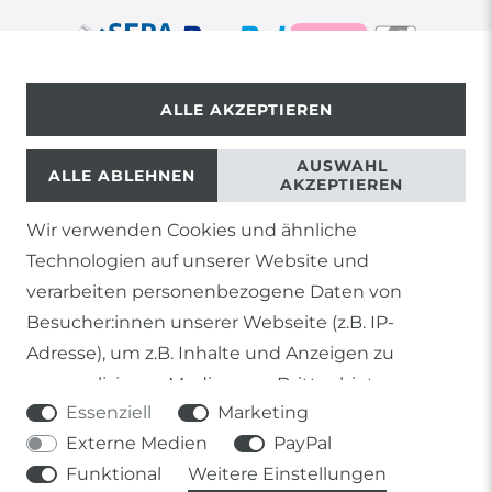
ALLE AKZEPTIEREN
© Copyright 2026 | Alle Rechte vorbehalten.
AUSWAHL
ALLE ABLEHNEN
AKZEPTIEREN
Wir verwenden Cookies und ähnliche
1) Gilt nicht für Sendungen mit Futterinsekten,
Technologien auf unserer Website und
Lebendpflanzen, Frostfutter oder lebende Tiere, sowie
Lieferungen per Spedition
verarbeiten personenbezogene Daten von
Besucher:innen unserer Webseite (z.B. IP-
2) gilt für sofort lieferbare Artikel und Produkte die keine
gesonderte Versandregelung besitzen.
Adresse), um z.B. Inhalte und Anzeigen zu
personalisieren, Medien von Drittanbietern
Soweit nicht anders genannt, basieren alle
Essenziell
Marketing
einzubinden oder Zugriffe auf unsere Website zu
Prozentangaben von Sonderangeboten auf die Ersparnis
gegenüber der UVP des Herstellers.
Externe Medien
PayPal
analysieren. Die Datenverarbeitung erfolgt erst
Funktional
Weitere Einstellungen
durch gesetzte Cookies. Wir teilen diese Daten