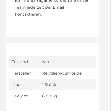
für Ihre Bartagame können Sie unser
Team jederzeit per Email
kontaktieren.
Technisches
Wert
Zustand
Neu
Merkmal
Hersteller
Reptilienkosmos.de
Inhalt
1 Stück
Gewicht
88182 g