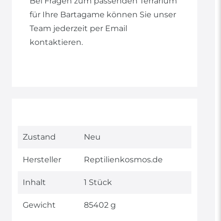
Bei Fragen zum passenden Terrarium
für Ihre Bartagame können Sie unser
Team jederzeit per Email
kontaktieren.
Technisches
Wert
Zustand
Neu
Merkmal
Hersteller
Reptilienkosmos.de
Inhalt
1 Stück
Gewicht
85402 g