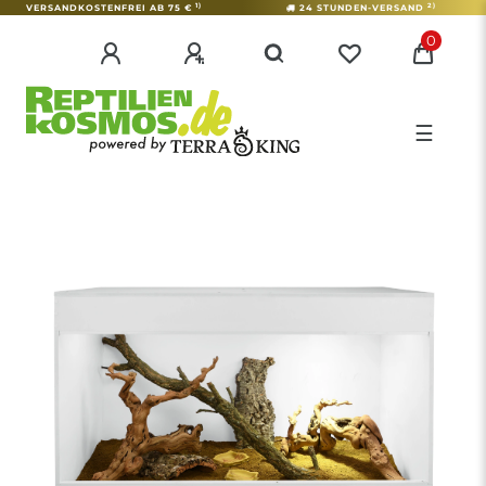
1)
2)
VERSANDKOSTENFREI AB 75 €
24 STUNDEN-VERSAND
0
☰