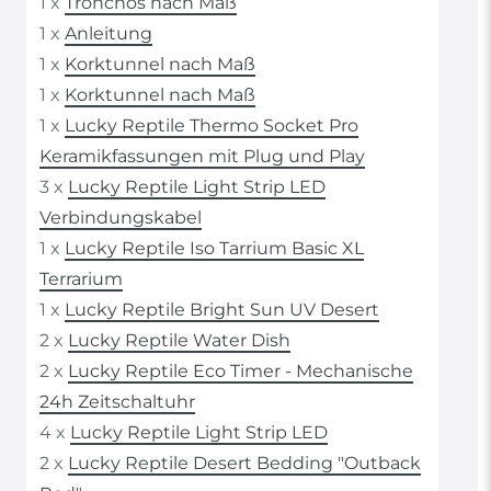
1 x
Tronchos nach Maß
1 x
Anleitung
1 x
Korktunnel nach Maß
1 x
Korktunnel nach Maß
1 x
Lucky Reptile Thermo Socket Pro
Keramikfassungen mit Plug und Play
3 x
Lucky Reptile Light Strip LED
Verbindungskabel
1 x
Lucky Reptile Iso Tarrium Basic XL
Terrarium
1 x
Lucky Reptile Bright Sun UV Desert
2 x
Lucky Reptile Water Dish
2 x
Lucky Reptile Eco Timer - Mechanische
24h Zeitschaltuhr
4 x
Lucky Reptile Light Strip LED
2 x
Lucky Reptile Desert Bedding "Outback