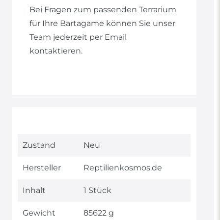
Bei Fragen zum passenden Terrarium
für Ihre Bartagame können Sie unser
Team jederzeit per Email
kontaktieren.
Technisches
Wert
Zustand
Neu
Merkmal
Hersteller
Reptilienkosmos.de
Inhalt
1 Stück
Gewicht
85622 g