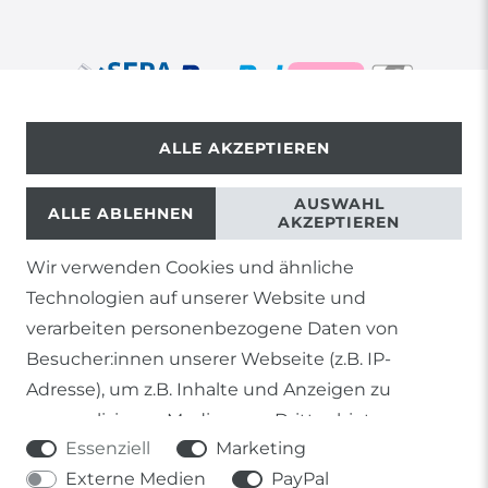
ALLE AKZEPTIEREN
© Copyright 2026 | Alle Rechte vorbehalten.
AUSWAHL
ALLE ABLEHNEN
AKZEPTIEREN
Wir verwenden Cookies und ähnliche
1) Gilt nicht für Sendungen mit Futterinsekten,
Technologien auf unserer Website und
Lebendpflanzen, Frostfutter oder lebende Tiere, sowie
Lieferungen per Spedition
verarbeiten personenbezogene Daten von
Besucher:innen unserer Webseite (z.B. IP-
2) gilt für sofort lieferbare Artikel und Produkte die keine
gesonderte Versandregelung besitzen.
Adresse), um z.B. Inhalte und Anzeigen zu
personalisieren, Medien von Drittanbietern
Soweit nicht anders genannt, basieren alle
Essenziell
Marketing
einzubinden oder Zugriffe auf unsere Website zu
Prozentangaben von Sonderangeboten auf die Ersparnis
gegenüber der UVP des Herstellers.
Externe Medien
PayPal
analysieren. Die Datenverarbeitung erfolgt erst