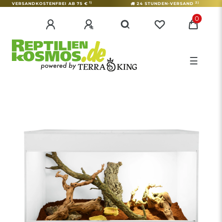
1)
2)
VERSANDKOSTENFREI AB 75 €
24 STUNDEN-VERSAND
0
☰