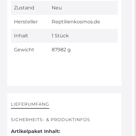
Technisches
Wert
Zustand
Neu
Merkmal
Hersteller
Reptilienkosmos.de
Inhalt
1 Stück
Gewicht
87982 g
LIEFERUMFANG
SICHERHEITS- & PRODUKTINFOS
Artikelpaket Inhalt: