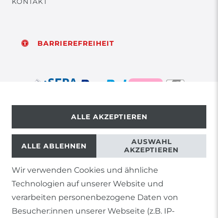
KONTAKT
BARRIEREFREIHEIT
ALLE AKZEPTIEREN
© Copyright 2026 | Alle Rechte vorbehalten.
AUSWAHL
ALLE ABLEHNEN
AKZEPTIEREN
Wir verwenden Cookies und ähnliche
1) Gilt nicht für Sendungen mit Futterinsekten,
Technologien auf unserer Website und
Lebendpflanzen, Frostfutter oder lebende Tiere, sowie
Lieferungen per Spedition
verarbeiten personenbezogene Daten von
Besucher:innen unserer Webseite (z.B. IP-
2) gilt für sofort lieferbare Artikel und Produkte die keine