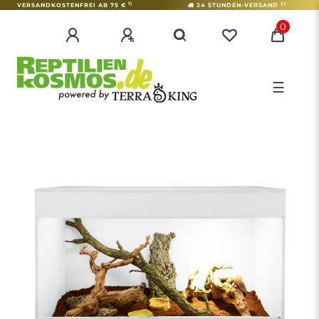
1)
2)
VERSANDKOSTENFREI AB 75 €
24 STUNDEN-VERSAND
0
☰