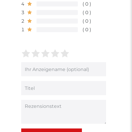
4
0
3
0
2
0
1
0
Bewertungssterne
1
2
3
4
5
von
von
von
von
von
5
5
5
5
5
Ihr
Platzhalter
Bewertungssternen
Bewertungssternen
Bewertungsstern
Bewertungsster
Bewertungsst
Anzeigename
(optional)
Titel
Rezensionstext