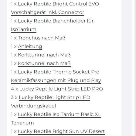
1 x
Lucky Reptile Bright Control EVO
Vorschaltgerät inkl. Connector
1 x
Lucky Reptile Branchholder für
IsoTarrium
1 x
Tronchos nach Maß
1 x
Anleitung
1 x
Korktunnel nach Maß
1 x
Korktunnel nach Maß
1 x
Lucky Reptile Thermo Socket Pro
Keramikfassungen mit Plug und Play
4 x
Lucky Reptile Light Strip LED PRO
3 x
Lucky Reptile Light Strip LED
Verbindungskabel
1 x
Lucky Reptile Iso Tarrium Basic XL
Terrarium
1 x
Lucky Reptile Bright Sun UV Desert