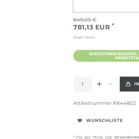
849,05 €
*
781,13 EUR
Inhalt
1
Stück
SPEDITIONSVERSAND, L
ARBEITST
I
Artikelnummer
RK44802
WUNSCHLISTE
* inkl. ges. MwSt. zzgl.
Versandkost