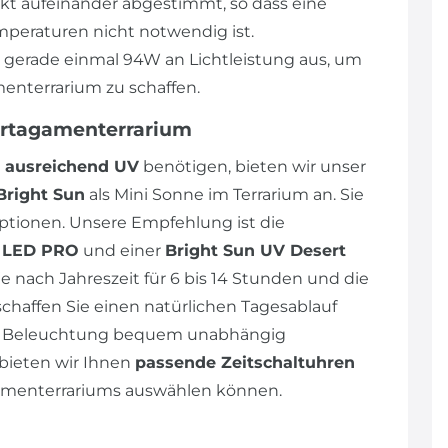
ekt aufeinander abgestimmt, so dass eine
peraturen nicht notwendig ist.
n gerade einmal 94W an Lichtleistung aus, um
enterrarium zu schaffen.
artagamenterrarium
ausreichend UV
benötigen, bieten wir unser
Bright Sun
als Mini Sonne im Terrarium an. Sie
tionen. Unsere Empfehlung ist die
p LED PRO
und einer
Bright Sun UV Desert
e nach Jahreszeit für 6 bis 14 Stunden und die
schaffen Sie einen natürlichen Tagesablauf
die Beleuchtung bequem unabhängig
bieten wir Ihnen
passende Zeitschaltuhren
agamenterrariums auswählen können.