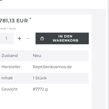
*
781,13 EUR
Inhalt
1
Stück
IN DEN
WARENKORB
Technisches
Wert
Zustand
Neu
Merkmal
Hersteller
Reptilienkosmos.de
Inhalt
1 Stück
Gewicht
87772 g