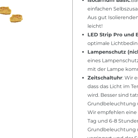
Isotarrium Basic
:Ba
einfachen Selbszusa
Aus gut Isolierende
leicht!
LED Strip Pro und 
optimale Lichtbed
Lampenschutz (nich
eines Lampenschutz,
mit der Lampe kom
Zeitschaltuhr
: Wir 
dass das Licht im T
wird. Besser sind ta
Grundbeleuchtung u
Wir empfehlen eine
Tag und 6-8 Stunden 
Grundbeleuchtung n