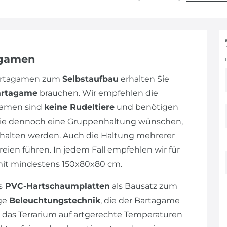
agamen
Bartagamen zum
Selbstaufbau
erhalten Sie
artagame
brauchen. Wir empfehlen die
gamen sind
keine Rudeltiere
und benötigen
n Sie dennoch eine Gruppenhaltung wünschen,
alten werden. Auch die Haltung mehrerer
eien führen. In jedem Fall empfehlen wir für
mit mindestens 150x80x80 cm.
s
PVC-Hartschaumplatten
als Bausatz zum
ige
Beleuchtungstechnik
, die der Bartagame
 das Terrarium auf artgerechte Temperaturen