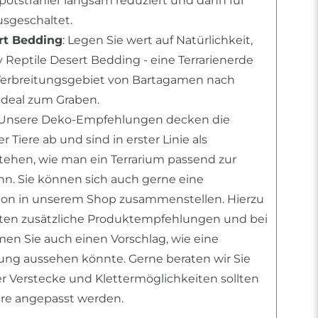
Spotstrahler langsam reduziert und dann für
sgeschaltet.
rt Bedding
: Legen Sie wert auf Natürlichkeit,
 Reptile Desert Bedding - eine Terrarienerde
erbreitungsgebiet von Bartagamen nach
deal zum Graben.
 Unsere Deko-Empfehlungen decken die
 Tiere ab und sind in erster Linie als
stehen, wie man ein Terrarium passend zur
ann. Sie können sich auch gerne eine
tion in unserem Shop zusammenstellen. Hierzu
nten zusätzliche Produktempfehlungen und bei
n Sie auch einen Vorschlag, wie eine
htung aussehen könnte. Gerne beraten wir Sie
er Verstecke und Klettermöglichkeiten sollten
iere angepasst werden.