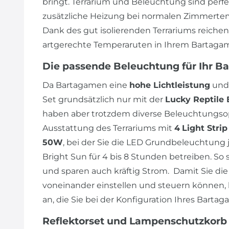
bringt. Terrarium und Beleuchtung sind perf
zusätzliche Heizung bei normalen Zimmertem
Dank des gut isolierenden Terrariums reiche
artgerechte Temperaruten in Ihrem Bartagam
Die passende Beleuchtung für Ihr B
Da Bartagamen eine
hohe Lichtleistung
und
Set grundsätzlich nur mit der
Lucky Reptile 
haben aber trotzdem diverse Beleuchtungsop
Ausstattung des Terrariums mit
4
Light Stri
50W
, bei der Sie die LED Grundbeleuchtung j
Bright Sun für 4 bis 8 Stunden betreiben. So 
und sparen auch kräftig Strom. Damit Sie 
voneinander einstellen und steuern können, 
an, die Sie bei der Konfiguration Ihres Bart
Reflektorset und Lampenschutzkorb