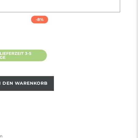
-8%
IEFERZEIT 3-5
AGE
N DEN WARENKORB
en