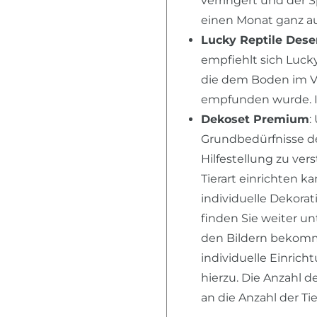
verringert und der 
einen Monat ganz au
Lucky Reptile Dese
empfiehlt sich Lucky
die dem Boden im V
empfunden wurde. I
Dekoset Premium
:
Grundbedürfnisse der
Hilfestellung zu ver
Tierart einrichten k
individuelle Dekora
finden Sie weiter u
den Bildern bekomme
individuelle Einric
hierzu. Die Anzahl d
an die Anzahl der T