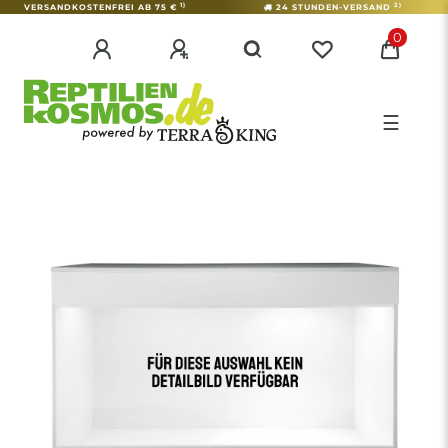
1)
2)
VERSANDKOSTENFREI AB 75 €
24 STUNDEN-VERSAND
0
☰