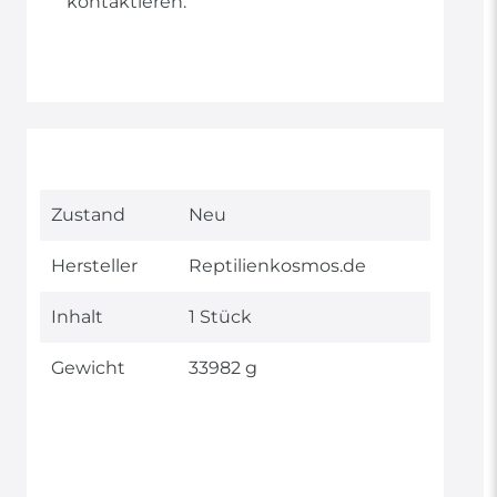
kontaktieren.
Technisches
Wert
Zustand
Neu
Merkmal
Hersteller
Reptilienkosmos.de
Inhalt
1 Stück
Gewicht
33982 g