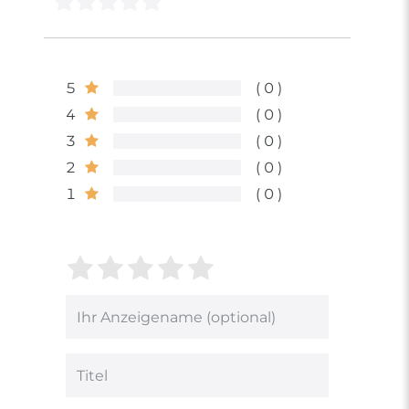
5
0
4
0
3
0
2
0
1
0
Bewertungssterne
1
2
3
4
5
von
von
von
von
von
5
5
5
5
5
Ihr
Platzhalter
Bewertungssternen
Bewertungssternen
Bewertungsstern
Bewertungsster
Bewertungsst
Anzeigename
(optional)
Titel