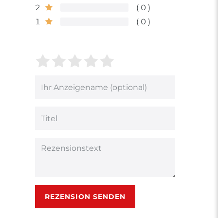
2
0
1
0
Bewertungssterne
1
2
3
4
5
von
von
von
von
von
5
5
5
5
5
Ihr
Platzhalter
Bewertungssternen
Bewertungssternen
Bewertungsstern
Bewertungsster
Bewertungsst
Anzeigename
(optional)
Titel
Rezensionstext
REZENSION SENDEN