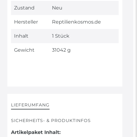
Technisches
Wert
Zustand
Neu
Merkmal
Hersteller
Reptilienkosmos.de
Inhalt
1 Stück
Gewicht
31042 g
LIEFERUMFANG
SICHERHEITS- & PRODUKTINFOS
Artikelpaket Inhalt: