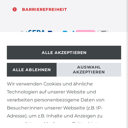
BARRIEREFREIHEIT
ALLE AKZEPTIEREN
© Copyright 2026 | Alle Rechte vorbehalten.
AUSWAHL
ALLE ABLEHNEN
AKZEPTIEREN
Wir verwenden Cookies und ähnliche
1) Gilt nicht für Sendungen mit Futterinsekten,
Technologien auf unserer Website und
Lebendpflanzen, Frostfutter oder lebende Tiere, sowie
Lieferungen per Spedition
verarbeiten personenbezogene Daten von
Besucher:innen unserer Webseite (z.B. IP-
2) gilt für sofort lieferbare Artikel und Produkte die keine
gesonderte Versandregelung besitzen.
Adresse), um z.B. Inhalte und Anzeigen zu
personalisieren, Medien von Drittanbietern
Soweit nicht anders genannt, basieren alle