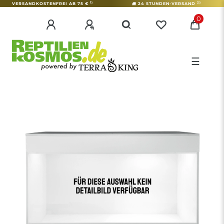
1)
2)
VERSANDKOSTENFREI AB 75 €
24 STUNDEN-VERSAND
0
☰