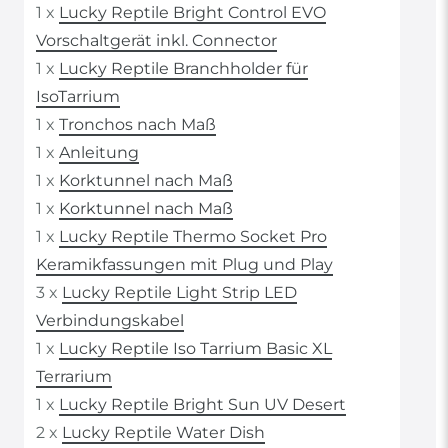
1 x
Lucky Reptile Bright Control EVO
Vorschaltgerät inkl. Connector
1 x
Lucky Reptile Branchholder für
IsoTarrium
1 x
Tronchos nach Maß
1 x
Anleitung
1 x
Korktunnel nach Maß
1 x
Korktunnel nach Maß
1 x
Lucky Reptile Thermo Socket Pro
Keramikfassungen mit Plug und Play
3 x
Lucky Reptile Light Strip LED
Verbindungskabel
1 x
Lucky Reptile Iso Tarrium Basic XL
Terrarium
1 x
Lucky Reptile Bright Sun UV Desert
2 x
Lucky Reptile Water Dish