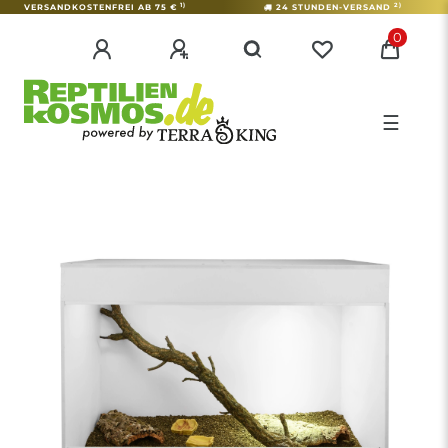
1)
2)
VERSANDKOSTENFREI AB 75 €
24 STUNDEN-VERSAND
0
☰