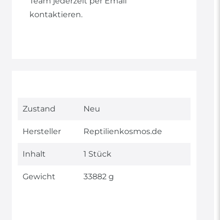
Team jederzeit per Email
kontaktieren.
Technisches
Wert
Zustand
Neu
Merkmal
Hersteller
Reptilienkosmos.de
Inhalt
1 Stück
Gewicht
33882 g