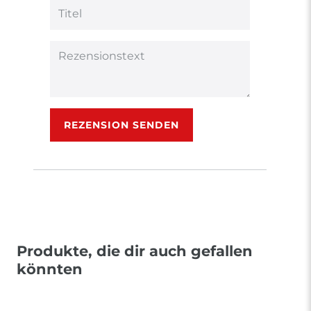
Bewertungssternen
Bewertungssternen
Bewertungsstern
Bewertungsster
Bewertungsst
Anzeigename
(optional)
Titel
Rezensionstext
REZENSION SENDEN
Produkte, die dir auch gefallen
könnten