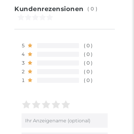
Kundenrezensionen
(0)
5
0
4
0
3
0
2
0
1
0
Bewertungssterne
1
2
3
4
5
von
von
von
von
von
5
5
5
5
5
Ihr
Platzhalter