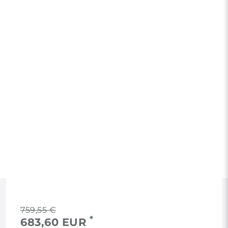
RECHTLICHES
759,55 €
*
683,60 EUR