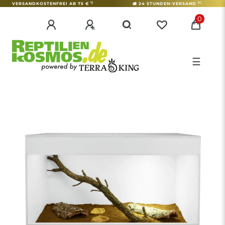
1)
2)
VERSANDKOSTENFREI AB 75 €
24 STUNDEN-VERSAND
0
☰