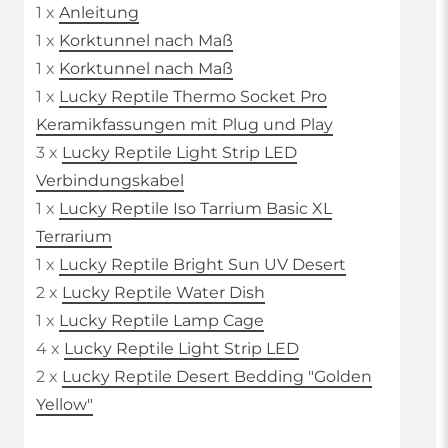
1 x
Anleitung
1 x
Korktunnel nach Maß
1 x
Korktunnel nach Maß
1 x
Lucky Reptile Thermo Socket Pro
Keramikfassungen mit Plug und Play
3 x
Lucky Reptile Light Strip LED
Verbindungskabel
1 x
Lucky Reptile Iso Tarrium Basic XL
Terrarium
1 x
Lucky Reptile Bright Sun UV Desert
2 x
Lucky Reptile Water Dish
1 x
Lucky Reptile Lamp Cage
4 x
Lucky Reptile Light Strip LED
2 x
Lucky Reptile Desert Bedding "Golden
Yellow"