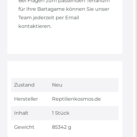
Bei Fragen zum passenden Terrarium
für Ihre Bartagame können Sie unser
Team jederzeit per Email
kontaktieren.
Technisches
Wert
Zustand
Neu
Merkmal
Hersteller
Reptilienkosmos.de
Inhalt
1 Stück
Gewicht
85342 g