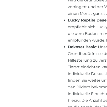
wird die Grundbele
verringert und der 
einen Monat ganz au
Lucky Reptile Dese
empfiehlt sich Lucky
die dem Boden im V
empfunden wurde. I
Dekoset Basic
: Un
Grundbedürfnisse der
Hilfestellung zu ver
Tierart einrichten k
individuelle Dekora
finden Sie weiter u
den Bildern bekomme
individuelle Einric
hierzu. Die Anzahl d