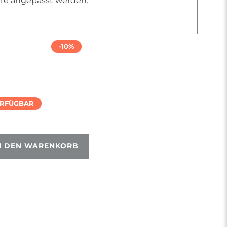
iere angepasst werden.
-10%
ERFÜGBAR
N DEN WARENKORB