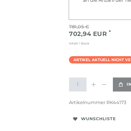
an die Anzahl der T
781,05 €
*
702,94 EUR
Inhalt
1
Stück
ARTIKEL AKTUELL NICHT V
I
Artikelnummer
RK44173
WUNSCHLISTE