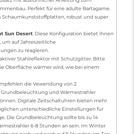
usatz mit ausführlicher Anleitung zum
mmenbau. Perfekt für eine adulte Bartagame.
n Schaumkunststoffplatten, robust und super
ht Sun Desert
: Diese Konfiguration bietet Ihnen
 um auf Jahreszeitliche
ngen zu reagieren.
raktiver Stahlreflektor mit Schutzgitter. Bitte
die Oberfläche wärmer wird, wie bei einem
 empfehlen die Vewendung von 2
m Grundbeleuchtung und Wärmestrahler
können. Digitale Zeitschaltuhren bieten mehr
öglichen unterschiedliche Einstellungen für
e. Die Grundbeleuchtung sollte bis zu 14
mestrahler 6-8 Stunden an sein. Im Winter