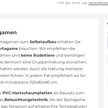
* inkl. ges. MwSt. zzgl.
Versandkost
agamen
Bartagamen zum
Selbstaufbau
erhalten Sie
artagame
brauchen. Wir empfehlen die
gamen sind
keine Rudeltiere
und benötigen
n Sie dennoch eine Gruppenhaltung wünschen,
alten werden. Auch die Haltung mehrerer
eien führen. In jedem Fall empfehlen wir für
mit mindestens 150x80x80 cm.
s
PVC-Hartschaumplatten
als Bausatz zum
ige
Beleuchtungstechnik
, die der Bartagame
 das Terrarium auf artgerechte Temperaturen