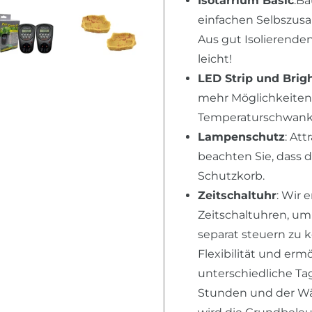
Isotarrium Basic
:Ba
einfachen Selbszusa
Aus gut Isolierende
leicht!
LED Strip und Brig
mehr Möglichkeiten,
Temperaturschwanku
Lampenschutz
: Att
beachten Sie, dass 
Schutzkorb.
Zeitschaltuhr
: Wir
Zeitschaltuhren, u
separat steuern zu 
Flexibilität und erm
unterschiedliche Tag
Stunden und der Wär