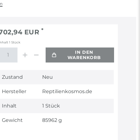
en
*
702,94 EUR
Inhalt
1
Stück
IN DEN
WARENKORB
Technisches
Wert
Zustand
Neu
Merkmal
Hersteller
Reptilienkosmos.de
Inhalt
1 Stück
Gewicht
85962 g