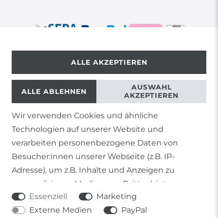
ALLE AKZEPTIEREN
© Copyright 2026 | Alle Rechte vorbehalten.
AUSWAHL
ALLE ABLEHNEN
AKZEPTIEREN
Wir verwenden Cookies und ähnliche
1) Gilt nicht für Sendungen mit Futterinsekten,
Technologien auf unserer Website und
Lebendpflanzen, Frostfutter oder lebende Tiere, sowie
Lieferungen per Spedition
verarbeiten personenbezogene Daten von
Besucher:innen unserer Webseite (z.B. IP-
2) gilt für sofort lieferbare Artikel und Produkte die keine
gesonderte Versandregelung besitzen.
Adresse), um z.B. Inhalte und Anzeigen zu
personalisieren, Medien von Drittanbietern
Soweit nicht anders genannt, basieren alle
Essenziell
Marketing
einzubinden oder Zugriffe auf unsere Website zu
Prozentangaben von Sonderangeboten auf die Ersparnis
gegenüber der UVP des Herstellers.
Externe Medien
PayPal
analysieren. Die Datenverarbeitung erfolgt erst