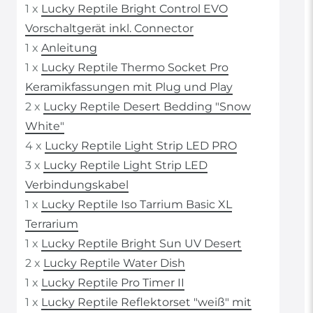
1 x
Lucky Reptile Bright Control EVO
Vorschaltgerät inkl. Connector
1 x
Anleitung
1 x
Lucky Reptile Thermo Socket Pro
Keramikfassungen mit Plug und Play
2 x
Lucky Reptile Desert Bedding "Snow
White"
4 x
Lucky Reptile Light Strip LED PRO
3 x
Lucky Reptile Light Strip LED
Verbindungskabel
1 x
Lucky Reptile Iso Tarrium Basic XL
Terrarium
1 x
Lucky Reptile Bright Sun UV Desert
2 x
Lucky Reptile Water Dish
1 x
Lucky Reptile Pro Timer II
1 x
Lucky Reptile Reflektorset "weiß" mit