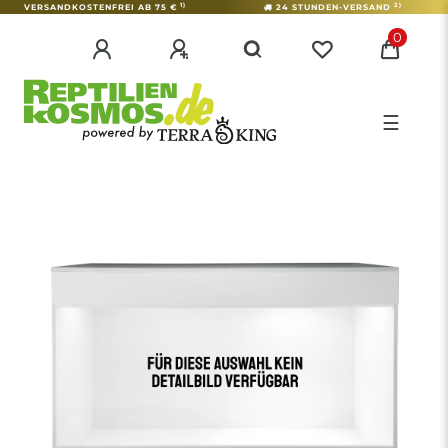
1)
2)
VERSANDKOSTENFREI AB 75 €
24 STUNDEN-VERSAND
0
☰