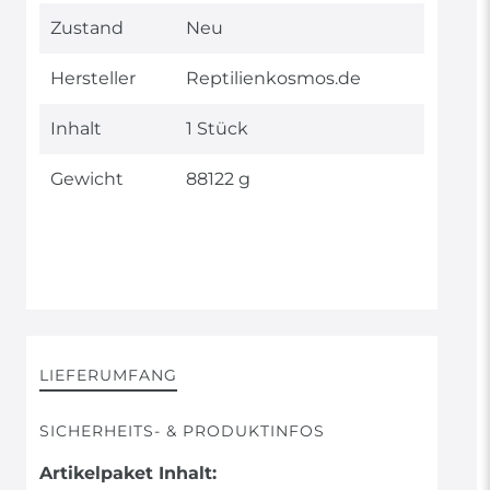
Technisches
Wert
Zustand
Neu
Merkmal
Hersteller
Reptilienkosmos.de
Inhalt
1 Stück
Gewicht
88122 g
LIEFERUMFANG
SICHERHEITS- & PRODUKTINFOS
Artikelpaket Inhalt: