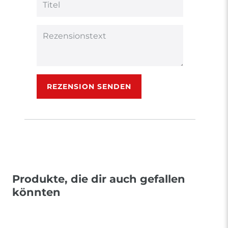
Bewertungssternen
Bewertungssternen
Bewertungsstern
Bewertungsster
Bewertungsst
Anzeigename
(optional)
Titel
Rezensionstext
REZENSION SENDEN
Produkte, die dir auch gefallen
könnten