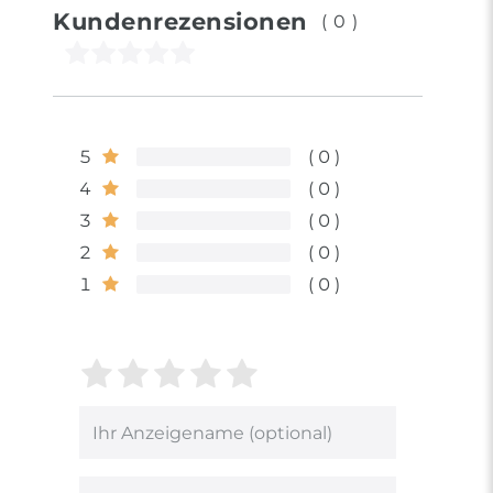
Kundenrezensionen
(0)
5
0
4
0
3
0
2
0
1
0
Bewertungssterne
1
2
3
4
5
von
von
von
von
von
5
5
5
5
5
Ihr
Platzhalter