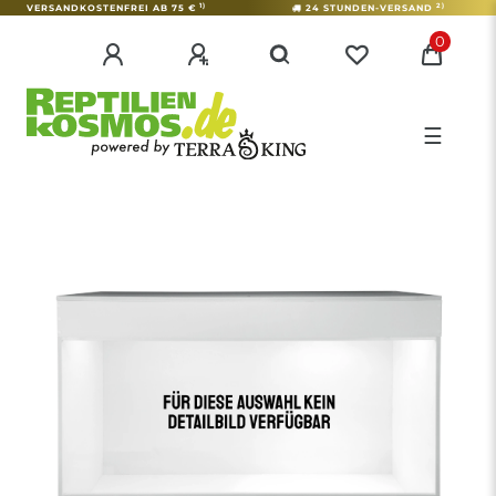
1)
2)
VERSANDKOSTENFREI AB 75 €
24 STUNDEN-VERSAND
0
☰