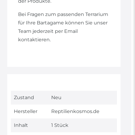
der Produkte.
Bei Fragen zum passenden Terrarium
für Ihre Bartagame können Sie unser
Team jederzeit per Email
kontaktieren.
Technisches
Wert
Zustand
Neu
Merkmal
Hersteller
Reptilienkosmos.de
Inhalt
1 Stück