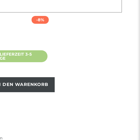
-8%
IEFERZEIT 3-5
AGE
N DEN WARENKORB
en