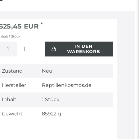
*
625,45 EUR
Inhalt
1
Stück
IN DEN
WARENKORB
Technisches
Wert
Zustand
Neu
Merkmal
Hersteller
Reptilienkosmos.de
Inhalt
1 Stück
Gewicht
85922 g