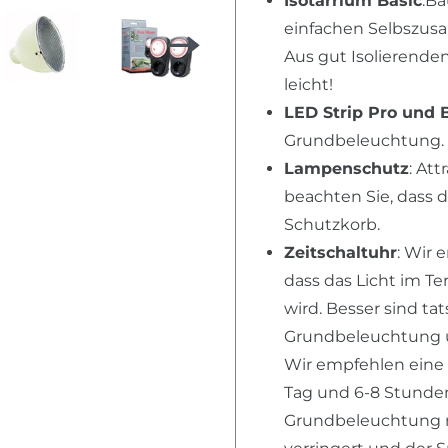
Isotarrium Basic
:Ba
einfachen Selbszusa
Aus gut Isolierende
leicht!
LED Strip Pro und 
Grundbeleuchtung. 
Lampenschutz
: Att
beachten Sie, dass 
Schutzkorb.
Zeitschaltuhr
: Wir 
dass das Licht im T
wird. Besser sind ta
Grundbeleuchtung u
Wir empfehlen eine
Tag und 6-8 Stunden 
Grundbeleuchtung n