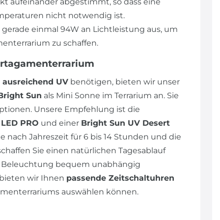
ekt aufeinander abgestimmt, so dass eine
peraturen nicht notwendig ist.
n gerade einmal 94W an Lichtleistung aus, um
enterrarium zu schaffen.
artagamenterrarium
ausreichend UV
benötigen, bieten wir unser
Bright Sun
als Mini Sonne im Terrarium an. Sie
tionen. Unsere Empfehlung ist die
p LED PRO
und einer
Bright Sun UV Desert
e nach Jahreszeit für 6 bis 14 Stunden und die
schaffen Sie einen natürlichen Tagesablauf
die Beleuchtung bequem unabhängig
bieten wir Ihnen
passende Zeitschaltuhren
agamenterrariums auswählen können.