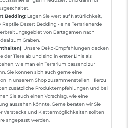
Spotstrahler langsam reduziert und dann für
sgeschaltet.
rt Bedding
: Legen Sie wert auf Natürlichkeit,
 Reptile Desert Bedding - eine Terrarienerde
erbreitungsgebiet von Bartagamen nach
deal zum Graben.
nthalten)
: Unsere Deko-Empfehlungen decken
 der Tiere ab und sind in erster Linie als
stehen, wie man ein Terrarium passend zur
ann. Sie können sich auch gerne eine
tion in unserem Shop zusammenstellen. Hierzu
nten zusätzliche Produktempfehlungen und bei
n Sie auch einen Vorschlag, wie eine
htung aussehen könnte. Gerne beraten wir Sie
er Verstecke und Klettermöglichkeiten sollten
iere angepasst werden.