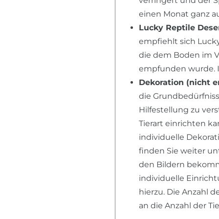
verringert und der 
einen Monat ganz au
Lucky Reptile Dese
empfiehlt sich Lucky
die dem Boden im V
empfunden wurde. I
Dekoration (nicht e
die Grundbedürfnisse
Hilfestellung zu ver
Tierart einrichten k
individuelle Dekora
finden Sie weiter u
den Bildern bekomme
individuelle Einric
hierzu. Die Anzahl d
an die Anzahl der T