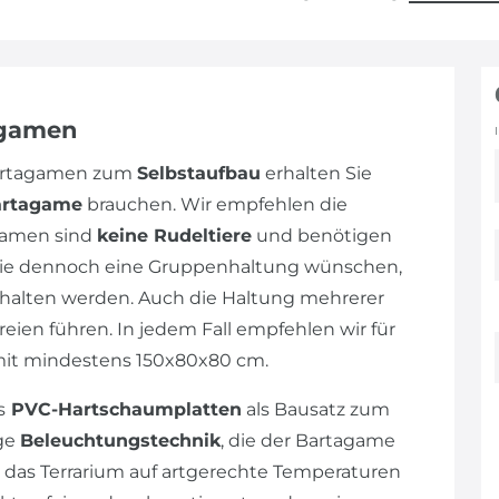
agamen
Bartagamen zum
Selbstaufbau
erhalten Sie
artagame
brauchen. Wir empfehlen die
gamen sind
keine Rudeltiere
und benötigen
n Sie dennoch eine Gruppenhaltung wünschen,
alten werden. Auch die Haltung mehrerer
eien führen. In jedem Fall empfehlen wir für
mit mindestens 150x80x80 cm.
s
PVC-Hartschaumplatten
als Bausatz zum
ige
Beleuchtungstechnik
, die der Bartagame
 das Terrarium auf artgerechte Temperaturen