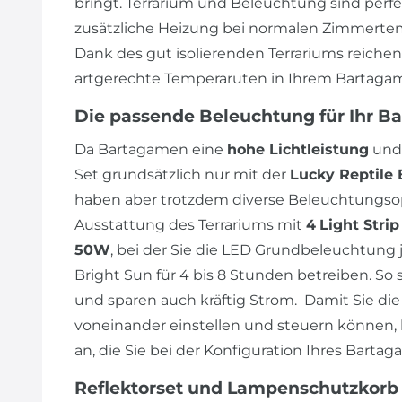
bringt. Terrarium und Beleuchtung sind perf
zusätzliche Heizung bei normalen Zimmertem
Dank des gut isolierenden Terrariums reiche
artgerechte Temperaruten in Ihrem Bartagam
Die passende Beleuchtung für Ihr B
Da Bartagamen eine
hohe Lichtleistung
und
Set grundsätzlich nur mit der
Lucky Reptile 
haben aber trotzdem diverse Beleuchtungsop
Ausstattung des Terrariums mit
4
Light Stri
50W
, bei der Sie die LED Grundbeleuchtung j
Bright Sun für 4 bis 8 Stunden betreiben. So 
und sparen auch kräftig Strom. Damit Sie 
voneinander einstellen und steuern können, 
an, die Sie bei der Konfiguration Ihres Bart
Reflektorset und Lampenschutzkorb