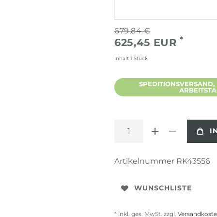
679,84 €
*
625,45 EUR
Inhalt
1
Stück
SPEDITIONSVERSAND, L
ARBEITST
I
Artikelnummer
RK43556
WUNSCHLISTE
* inkl. ges. MwSt. zzgl.
Versandkost