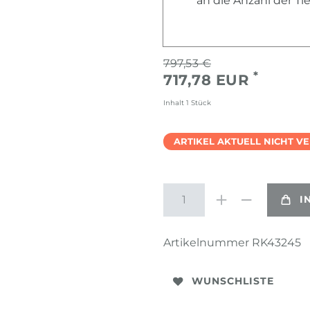
an die Anzahl der T
797,53 €
*
717,78 EUR
Inhalt
1
Stück
ARTIKEL AKTUELL NICHT V
I
Artikelnummer
RK43245
WUNSCHLISTE