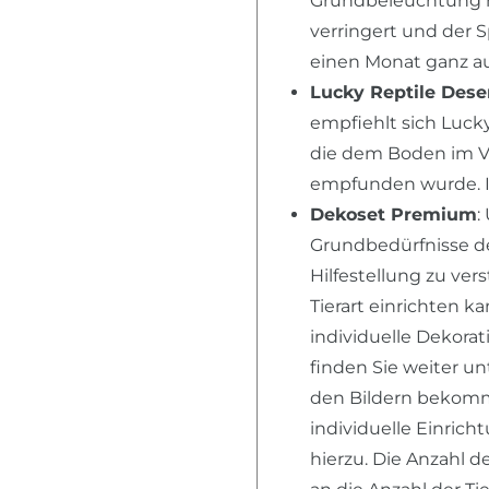
Grundbeleuchtung n
verringert und der 
einen Monat ganz au
Lucky Reptile Dese
empfiehlt sich Lucky
die dem Boden im V
empfunden wurde. I
Dekoset Premium
:
Grundbedürfnisse der
Hilfestellung zu ver
Tierart einrichten k
individuelle Dekora
finden Sie weiter u
den Bildern bekomme
individuelle Einric
hierzu. Die Anzahl d