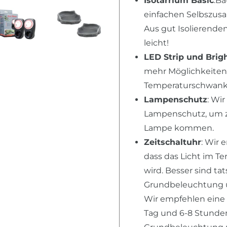
Isotarrium Basic
:Ba
einfachen Selbszusa
Aus gut Isolierende
leicht!
LED Strip und Brig
mehr Möglichkeiten,
Temperaturschwanku
Lampenschutz
: Wi
Lampenschutz, um zu
Lampe kommen.
Zeitschaltuhr
: Wir 
dass das Licht im T
wird. Besser sind ta
Grundbeleuchtung u
Wir empfehlen eine
Tag und 6-8 Stunden 