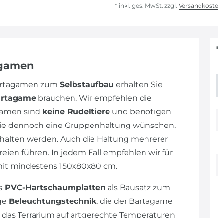
* inkl. ges. MwSt. zzgl.
Versandkost
agamen
Bartagamen zum
Selbstaufbau
erhalten Sie
artagame
brauchen. Wir empfehlen die
gamen sind
keine Rudeltiere
und benötigen
n Sie dennoch eine Gruppenhaltung wünschen,
alten werden. Auch die Haltung mehrerer
eien führen. In jedem Fall empfehlen wir für
mit mindestens 150x80x80 cm.
s
PVC-Hartschaumplatten
als Bausatz zum
ige
Beleuchtungstechnik
, die der Bartagame
 das Terrarium auf artgerechte Temperaturen