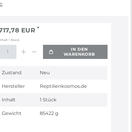
en
*
717,78 EUR
Inhalt
1
Stück
IN DEN
WARENKORB
Technisches
Wert
Zustand
Neu
Merkmal
Hersteller
Reptilienkosmos.de
Inhalt
1 Stück
Gewicht
85422 g