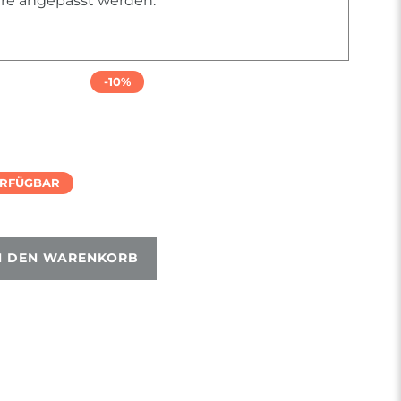
iere angepasst werden.
-10%
ERFÜGBAR
N DEN WARENKORB