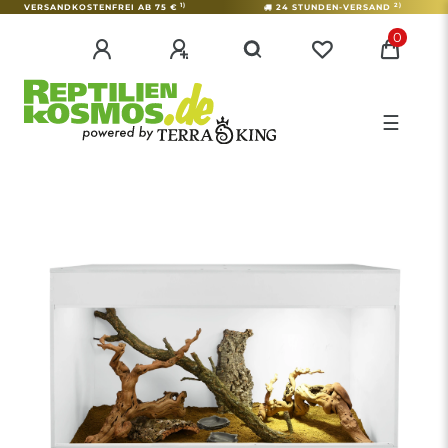
1)
2)
VERSANDKOSTENFREI AB 75 €
24 STUNDEN-VERSAND
0
☰