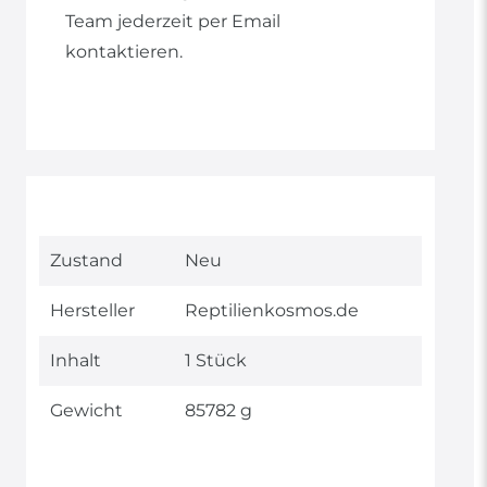
Team jederzeit per Email
kontaktieren.
Technisches
Wert
Zustand
Neu
Merkmal
Hersteller
Reptilienkosmos.de
Inhalt
1 Stück
Gewicht
85782 g