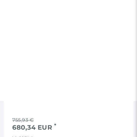
RECHTLICHES
755,93 €
*
680,34 EUR
AGB