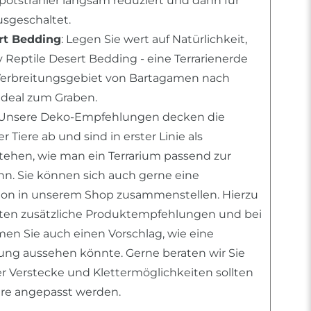
Spotstrahler langsam reduziert und dann für
sgeschaltet.
rt Bedding
: Legen Sie wert auf Natürlichkeit,
 Reptile Desert Bedding - eine Terrarienerde
erbreitungsgebiet von Bartagamen nach
deal zum Graben.
 Unsere Deko-Empfehlungen decken die
 Tiere ab und sind in erster Linie als
stehen, wie man ein Terrarium passend zur
ann. Sie können sich auch gerne eine
tion in unserem Shop zusammenstellen. Hierzu
nten zusätzliche Produktempfehlungen und bei
n Sie auch einen Vorschlag, wie eine
htung aussehen könnte. Gerne beraten wir Sie
er Verstecke und Klettermöglichkeiten sollten
iere angepasst werden.