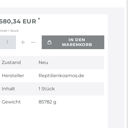
*
680,34 EUR
Inhalt
1
Stück
IN DEN
WARENKORB
Technisches
Wert
Zustand
Neu
Merkmal
Hersteller
Reptilienkosmos.de
Inhalt
1 Stück
Gewicht
85782 g