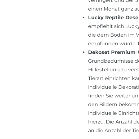
verringert und der 
einen Monat ganz au
Lucky Reptile Dese
empfiehlt sich Lucky
die dem Boden im V
empfunden wurde. I
Dekoset Premium
:
Grundbedürfnisse der
Hilfestellung zu ver
Tierart einrichten k
individuelle Dekora
finden Sie weiter u
den Bildern bekomme
individuelle Einric
hierzu. Die Anzahl d
an die Anzahl der T