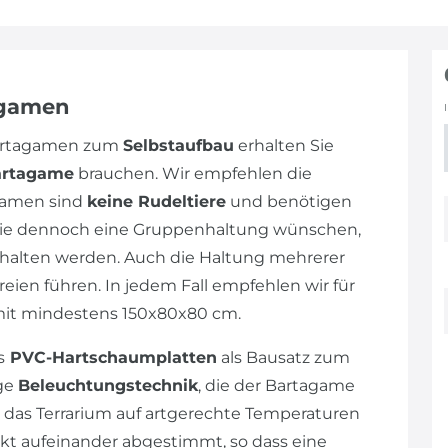
agamen
Bartagamen zum
Selbstaufbau
erhalten Sie
artagame
brauchen. Wir empfehlen die
gamen sind
keine Rudeltiere
und benötigen
n Sie dennoch eine Gruppenhaltung wünschen,
alten werden. Auch die Haltung mehrerer
eien führen. In jedem Fall empfehlen wir für
mit mindestens 150x80x80 cm.
s
PVC-Hartschaumplatten
als Bausatz zum
ige
Beleuchtungstechnik
, die der Bartagame
 das Terrarium auf artgerechte Temperaturen
ekt aufeinander abgestimmt, so dass eine