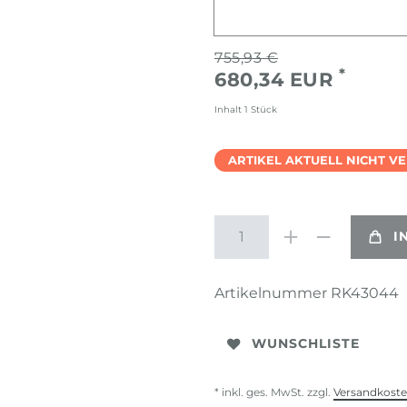
755,93 €
*
680,34 EUR
Inhalt
1
Stück
ARTIKEL AKTUELL NICHT V
I
Artikelnummer
RK43044
WUNSCHLISTE
* inkl. ges. MwSt. zzgl.
Versandkost