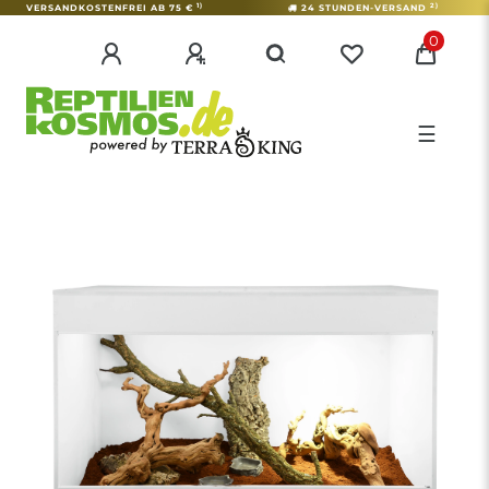
1)
2)
VERSANDKOSTENFREI AB 75 €
24 STUNDEN-VERSAND
0
☰