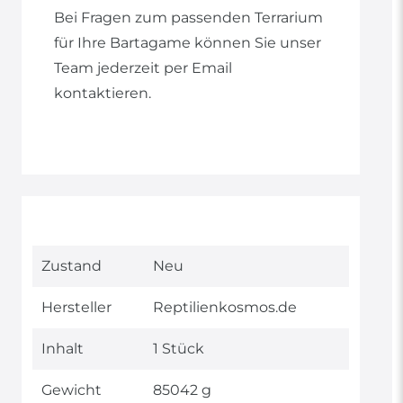
Bei Fragen zum passenden Terrarium
für Ihre Bartagame können Sie unser
Team jederzeit per Email
kontaktieren.
Technisches
Wert
Zustand
Neu
Merkmal
Hersteller
Reptilienkosmos.de
Inhalt
1 Stück
Gewicht
85042 g