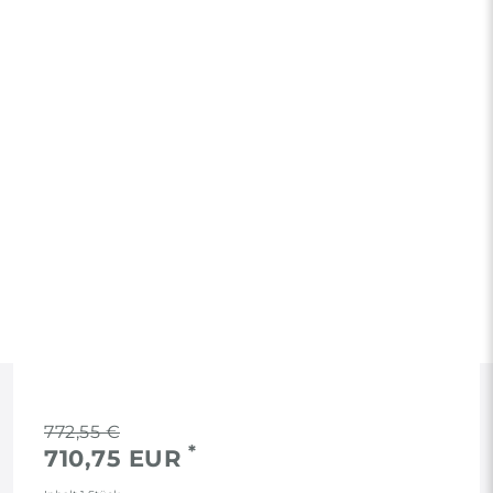
RECHTLICHES
772,55 €
*
710,75 EUR
AGB