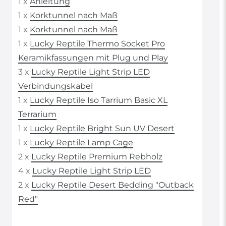
1 x
Anleitung
1 x
Korktunnel nach Maß
1 x
Korktunnel nach Maß
1 x
Lucky Reptile Thermo Socket Pro
Keramikfassungen mit Plug und Play
3 x
Lucky Reptile Light Strip LED
Verbindungskabel
1 x
Lucky Reptile Iso Tarrium Basic XL
Terrarium
1 x
Lucky Reptile Bright Sun UV Desert
1 x
Lucky Reptile Lamp Cage
2 x
Lucky Reptile Premium Rebholz
4 x
Lucky Reptile Light Strip LED
2 x
Lucky Reptile Desert Bedding "Outback
Red"