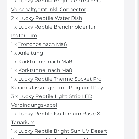
1 x
Lucky Reptile Bright Control EVO
Vorschaltgerät inkl. Connector
2 x
Lucky Reptile Water Dish
1 x
Lucky Reptile Branchholder für
IsoTarrium
1 x
Tronchos nach Maß
1 x
Anleitung
1 x
Korktunnel nach Maß
1 x
Korktunnel nach Maß
1 x
Lucky Reptile Thermo Socket Pro
Keramikfassungen mit Plug und Play
3 x
Lucky Reptile Light Strip LED
Verbindungskabel
1 x
Lucky Reptile Iso Tarrium Basic XL
Terrarium
1 x
Lucky Reptile Bright Sun UV Desert