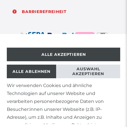
BARRIEREFREIHEIT
ALLE AKZEPTIEREN
© Copyright 2026 | Alle Rechte vorbehalten.
AUSWAHL
ALLE ABLEHNEN
AKZEPTIEREN
Wir verwenden Cookies und ähnliche
1) Gilt nicht für Sendungen mit Futterinsekten,
Technologien auf unserer Website und
Lebendpflanzen, Frostfutter oder lebende Tiere, sowie
Lieferungen per Spedition
verarbeiten personenbezogene Daten von
Besucher:innen unserer Webseite (z.B. IP-
2) gilt für sofort lieferbare Artikel und Produkte die keine
gesonderte Versandregelung besitzen.
Adresse), um z.B. Inhalte und Anzeigen zu
personalisieren, Medien von Drittanbietern
Soweit nicht anders genannt, basieren alle