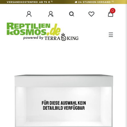
1)
2)
VERSANDKOSTENFREI AB 75 €
24 STUNDEN-VERSAND
0
☰