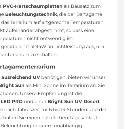
s
PVC-Hartschaumplatten
als Bausatz zum
ige
Beleuchtungstechnik
, die der Bartagame
 das Terrarium auf artgerechte Temperaturen
ekt aufeinander abgestimmt, so dass eine
peraturen nicht notwendig ist.
n gerade einmal 94W an Lichtleistung aus, um
enterrarium zu schaffen.
artagamenterrarium
ausreichend UV
benötigen, bieten wir unser
Bright Sun
als Mini Sonne im Terrarium an. Sie
tionen. Unsere Empfehlung ist die
p LED PRO
und einer
Bright Sun UV Desert
e nach Jahreszeit für 6 bis 14 Stunden und die
schaffen Sie einen natürlichen Tagesablauf
die Beleuchtung bequem unabhängig