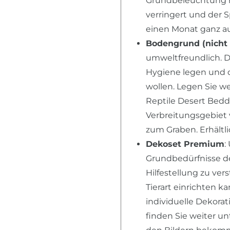
Grundbeleuchtung n
verringert und der 
einen Monat ganz au
Bodengrund (nicht 
umweltfreundlich. D
Hygiene legen und 
wollen. Legen Sie we
Reptile Desert Bedd
Verbreitungsgebiet
zum Graben. Erhältl
Dekoset Premium
:
Grundbedürfnisse der
Hilfestellung zu ver
Tierart einrichten k
individuelle Dekora
finden Sie weiter u