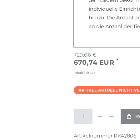
den Bildern bekomme
individuelle Einric
hierzu. Die Anzahl d
an die Anzahl der T
729,06 €
*
670,74 EUR
Inhalt
1
Stück
ARTIKEL AKTUELL NICHT V
I
Artikelnummer
RK42805