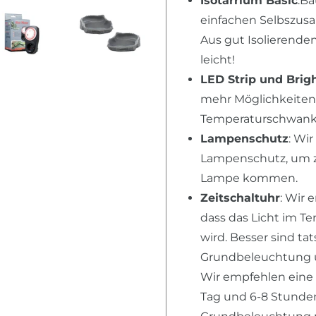
Isotarrium Basic
:Ba
einfachen Selbszusa
Aus gut Isolierende
leicht!
LED Strip und Brig
mehr Möglichkeiten,
Temperaturschwanku
Lampenschutz
: Wi
Lampenschutz, um zu
Lampe kommen.
Zeitschaltuhr
: Wir 
dass das Licht im T
wird. Besser sind ta
Grundbeleuchtung u
Wir empfehlen eine
Tag und 6-8 Stunden 