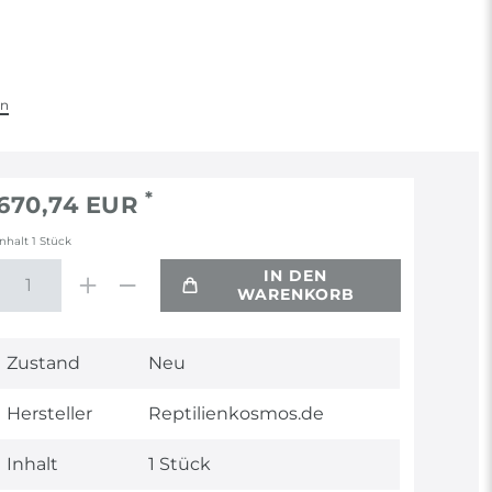
en
*
670,74 EUR
Inhalt
1
Stück
IN DEN
WARENKORB
Technisches
Wert
Zustand
Neu
Merkmal
Hersteller
Reptilienkosmos.de
Inhalt
1 Stück