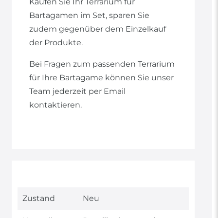
Kaufen Sie Ihr Terrarium für
Bartagamen im Set, sparen Sie
zudem gegenüber dem Einzelkauf
der Produkte.
Bei Fragen zum passenden Terrarium
für Ihre Bartagame können Sie unser
Team jederzeit per Email
kontaktieren.
Technisches
Wert
Zustand
Neu
Merkmal