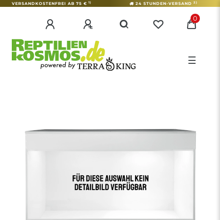
1)
2)
VERSANDKOSTENFREI AB 75 €
24 STUNDEN-VERSAND
0
☰