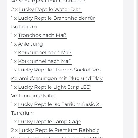
Vorschaltgerät inkl. Connector
2 x
Lucky Reptile Water Dish
1 x
Lucky Reptile Branchholder für
IsoTarrium
1 x
Tronchos nach Maß
1 x
Anleitung
1 x
Korktunnel nach Maß
1 x
Korktunnel nach Maß
1 x
Lucky Reptile Thermo Socket Pro
Keramikfassungen mit Plug und Play
1 x
Lucky Reptile Light Strip LED
Verbindungskabel
1 x
Lucky Reptile Iso Tarrium Basic XL
Terrarium
1 x
Lucky Reptile Lamp Cage
2 x
Lucky Reptile Premium Rebholz