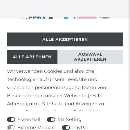
ALLE AKZEPTIEREN
© Copyright 2026 | Alle Rechte vorbehalten.
AUSWAHL
ALLE ABLEHNEN
AKZEPTIEREN
Wir verwenden Cookies und ähnliche
1) Gilt nicht für Sendungen mit Futterinsekten,
Technologien auf unserer Website und
Lebendpflanzen, Frostfutter oder lebende Tiere, sowie
Lieferungen per Spedition
verarbeiten personenbezogene Daten von
Besucher:innen unserer Webseite (z.B. IP-
2) gilt für sofort lieferbare Artikel und Produkte die keine
gesonderte Versandregelung besitzen.
Adresse), um z.B. Inhalte und Anzeigen zu
personalisieren, Medien von Drittanbietern
Soweit nicht anders genannt, basieren alle
Essenziell
Marketing
einzubinden oder Zugriffe auf unsere Website zu
Prozentangaben von Sonderangeboten auf die Ersparnis
gegenüber der UVP des Herstellers.
Externe Medien
PayPal
analysieren. Die Datenverarbeitung erfolgt erst