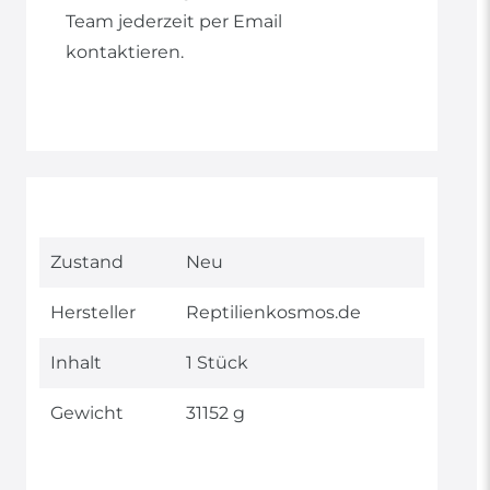
Team jederzeit per Email
kontaktieren.
Technisches
Wert
Zustand
Neu
Merkmal
Hersteller
Reptilienkosmos.de
Inhalt
1 Stück
Gewicht
31152 g