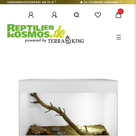
1)
2)
VERSANDKOSTENFREI AB 75 €
24 STUNDEN-VERSAND
0
☰