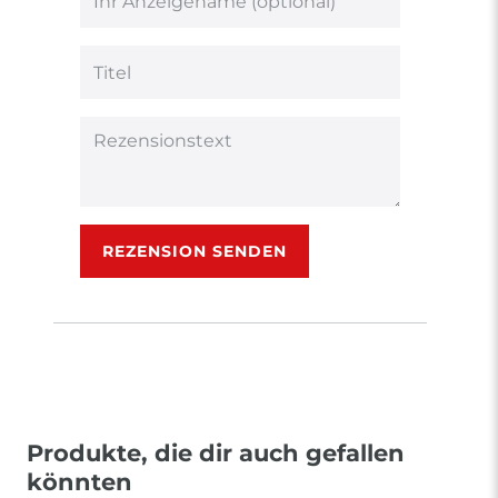
5
5
5
5
5
Ihr
Platzhalter
Bewertungssternen
Bewertungssternen
Bewertungsstern
Bewertungsster
Bewertungsst
Anzeigename
(optional)
Titel
Rezensionstext
REZENSION SENDEN
Produkte, die dir auch gefallen
könnten