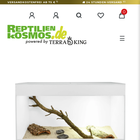
1)
2)
VERSANDKOSTENFREI AB 75 €
24 STUNDEN-VERSAND
0
☰