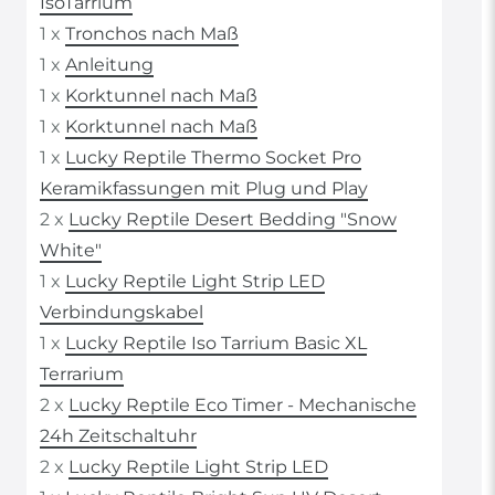
IsoTarrium
1 x
Tronchos nach Maß
1 x
Anleitung
1 x
Korktunnel nach Maß
1 x
Korktunnel nach Maß
1 x
Lucky Reptile Thermo Socket Pro
Keramikfassungen mit Plug und Play
2 x
Lucky Reptile Desert Bedding "Snow
White"
1 x
Lucky Reptile Light Strip LED
Verbindungskabel
1 x
Lucky Reptile Iso Tarrium Basic XL
Terrarium
2 x
Lucky Reptile Eco Timer - Mechanische
24h Zeitschaltuhr
2 x
Lucky Reptile Light Strip LED