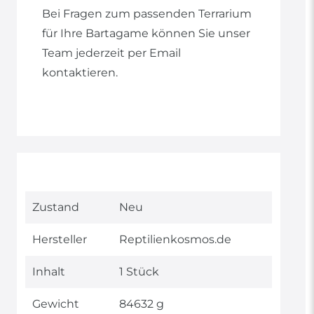
Bei Fragen zum passenden Terrarium
für Ihre Bartagame können Sie unser
Team jederzeit per Email
kontaktieren.
Technisches
Wert
Zustand
Neu
Merkmal
Hersteller
Reptilienkosmos.de
Inhalt
1 Stück
Gewicht
84632 g