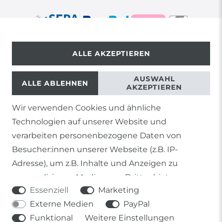
ALLE AKZEPTIEREN
© Copyright 2026 | Alle Rechte vorbehalten.
AUSWAHL
ALLE ABLEHNEN
AKZEPTIEREN
Wir verwenden Cookies und ähnliche
1) Gilt nicht für Sendungen mit Futterinsekten,
Technologien auf unserer Website und
Lebendpflanzen, Frostfutter oder lebende Tiere, sowie
Lieferungen per Spedition
verarbeiten personenbezogene Daten von
Besucher:innen unserer Webseite (z.B. IP-
2) gilt für sofort lieferbare Artikel und Produkte die keine
gesonderte Versandregelung besitzen.
Adresse), um z.B. Inhalte und Anzeigen zu
personalisieren, Medien von Drittanbietern
Soweit nicht anders genannt, basieren alle
Essenziell
Marketing
einzubinden oder Zugriffe auf unsere Website zu
Prozentangaben von Sonderangeboten auf die Ersparnis
gegenüber der UVP des Herstellers.
Externe Medien
PayPal
analysieren. Die Datenverarbeitung erfolgt erst
Funktional
Weitere Einstellungen
durch gesetzte Cookies. Wir teilen diese Daten