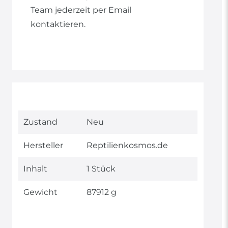
Team jederzeit per Email
kontaktieren.
Technisches
Wert
Zustand
Neu
Merkmal
Hersteller
Reptilienkosmos.de
Inhalt
1 Stück
Gewicht
87912 g