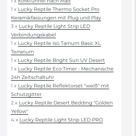
1 x
Korktunnel nach Maß
1 x
Lucky Reptile Thermo Socket Pro
Keramikfassungen mit Plug und Play
3 x
Lucky Reptile Light Strip LED
Verbindungskabel
1 x
Lucky Reptile Iso Tarrium Basic XL
Terrarium
1 x
Lucky Reptile Bright Sun UV Desert
1 x
Lucky Reptile Eco Timer - Mechanische
24h Zeitschaltuhr
1 x
Lucky Reptile Reflektorset "weiß" mit
Schutzgitter
2 x
Lucky Reptile Desert Bedding "Golden
Yellow"
4 x
Lucky Reptile Light Strip LED PRO