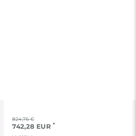
RECHTLICHES
824,76 €
*
742,28 EUR
AGB