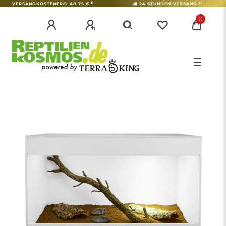
1)
2)
VERSANDKOSTENFREI AB 75 €
24 STUNDEN-VERSAND
0
☰